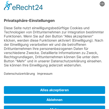
Forchheim und Eberm
Gynäkologie/Geburtshi
Psychosomatik, Akutger
ambulanten Krankenp
Video von Florian Güt
zum Gesundheits- und
unseren Social Media
https://www.instag
igsh=c3hsZzlqdzJia
weitere interessante Links
https://vr.wir-bafo.
forchheim/
© Klinikum Forchheim-Fränkische Schweiz
Veranstalter und Organisator: Landkreis Forchheim |
Partner: Netzwerk SchuleWirtschaft Forchheim