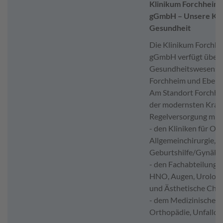
Klinikum Forchheim 
gGmbH – Unsere Kom
Gesundheit
Die Klinikum Forchh
gGmbH verfügt über 
Gesundheitswesens a
Forchheim und Eberm
Am Standort Forchhei
der modernsten Kran
Regelversorgung mit 
- den Kliniken für Ort
Allgemeinchirurgie, I
Geburtshilfe/Gynäko
- den Fachabteilungen
HNO, Augen, Urologie
und Ästhetische Chir
- dem Medizinischen
Orthopädie, Unfallch