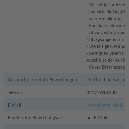
- Vielseitige und ver
- Individuelle Beglei
in der Ausbildung
- Familiäres Betriebs
- Abwechslungsreiche
Mittagsangebot im C
- Vielfältige Gesundh
- Sehr gute Übernah
Abschluss der Ausbi
- Kurze Distanzen zw
Ansprechpartner für Bewerbungen
Dr. Christian Sperber
Telefon
09191 610 230
E-Mail
bewerbung@klinikum
Erwünschte Bewerbungsart
per E-Mail