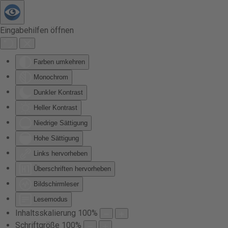
Zum Hauptinhalt springen
Eingabehilfen öffnen
Farben umkehren
Monochrom
Dunkler Kontrast
Heller Kontrast
Niedrige Sättigung
Hohe Sättigung
Links hervorheben
Überschriften hervorheben
Bildschirmleser
Lesemodus
Inhaltsskalierung
100
%
Schriftgröße
100
%