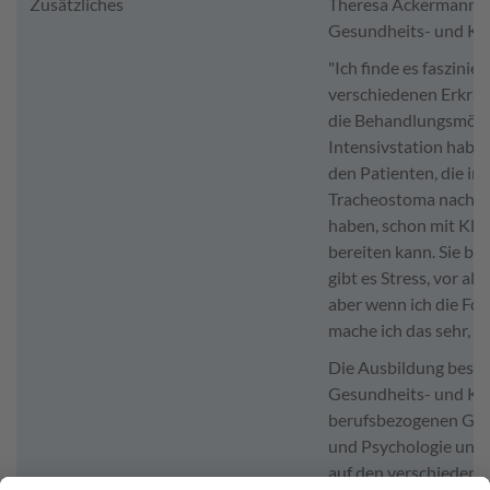
Zusätzliches
Theresa Ackermann, i
Gesundheits- und Kr
"Ich finde es faszinie
verschiedenen Erkran
die Behandlungsmögli
Intensivstation habe
den Patienten, die int
Tracheostoma nach e
haben, schon mit Klei
bereiten kann. Sie be
gibt es Stress, vor all
aber wenn ich die For
mache ich das sehr, se
Die Ausbildung beste
Gesundheits- und Kr
berufsbezogenen Grun
und Psychologie und 
auf den verschiedene