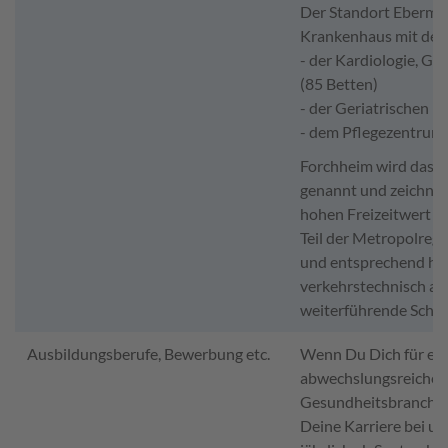
Der Standort Eberma
Krankenhaus mit den 
- der Kardiologie, Ge
(85 Betten)
- der Geriatrischen R
- dem Pflegezentrum 
Forchheim wird das T
genannt und zeichnet
hohen Freizeitwert au
Teil der Metropolreg
und entsprechend he
verkehrstechnisch an
weiterführende Schule
Ausbildungsberufe, Bewerbung etc.
Wenn Du Dich für ein
abwechslungsreichen 
Gesundheitsbranche i
Deine Karriere bei u