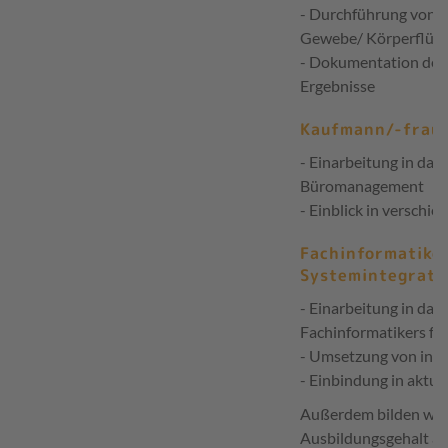
- Durchführung von 
Gewebe/ Körperflüss
- Dokumentation des
Ergebnisse
Kaufmann/-frau
- Einarbeitung in das 
Büromanagement
- Einblick in verschi
Fachinformatiker
Systemintegrati
- Einarbeitung in das 
Fachinformatikers fü
- Umsetzung von inn
- Einbindung in aktuel
Außerdem bilden wir 
Ausbildungsgehalt ab