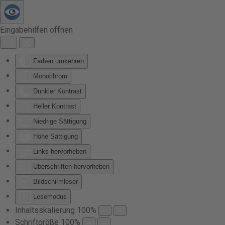
Zum Hauptinhalt springen
Eingabehilfen öffnen
Farben umkehren
Monochrom
Dunkler Kontrast
Heller Kontrast
Niedrige Sättigung
Hohe Sättigung
Links hervorheben
Überschriften hervorheben
Bildschirmleser
Lesemodus
Inhaltsskalierung
100
%
Schriftgröße
100
%