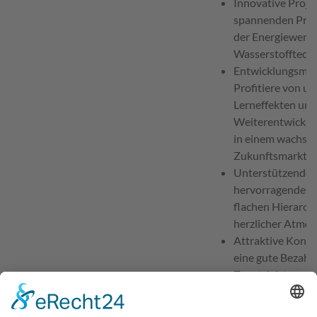
Innovative Projek
spannenden Proj
der Energiewend
Wasserstofftechn
Entwicklungsmög
Profitiere von u
Lerneffekten und
Weiterentwicklu
in einem wachse
Zukunftsmarkt.
Unterstützendes 
hervorragendes B
flachen Hierarch
herzlicher Atmos
Attraktive Kondi
eine gute Bezahl
Zusatzleistungen
Bist Du bereit, geme
der Zukunft zu arbei