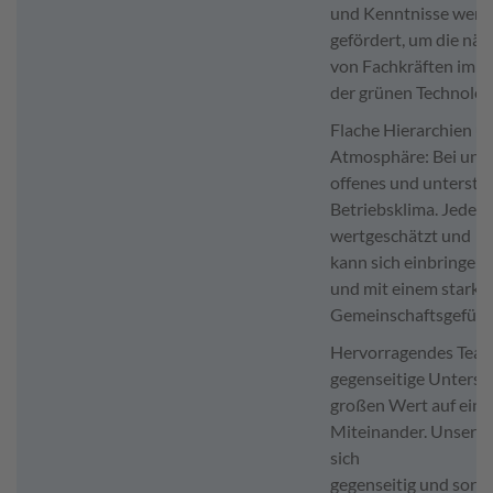
und Kenntnisse werde
gefördert, um die nä
von Fachkräften im B
der grünen Technolog
Flache Hierarchien un
Atmosphäre: Bei uns 
offenes und unterstü
Betriebsklima. Jeder 
wertgeschätzt und
kann sich einbringen
und mit einem starke
Gemeinschaftsgefühl
Hervorragendes Team
gegenseitige Unterst
großen Wert auf ein p
Miteinander. Unser T
sich
gegenseitig und sorgt 