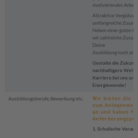
motivierendes Arbeit
Attraktive Vergütung
umfangreiche Zusatzl
Neben einer guten Be
wir zahlreiche Zusatz
Deine
Ausbildung noch attr
Gestalte die Zukunft
nachhaltigere Welt!
Karriere bei uns und
Energiewende!
Wir bieten die A
Ausbildungsberufe, Bewerbung etc.
zum
Anlagenmech
an und haben fo
Anforderungspro
1. Schulische Vorau