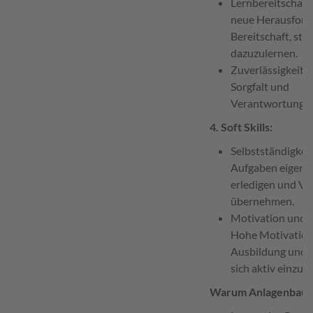
Lernbereitschaft:
neue Herausford
Bereitschaft, stä
dazuzulernen.
Zuverlässigkeit: 
Sorgfalt und
Verantwortungsb
4. Soft Skills:
Selbstständigkeit
Aufgaben eigenst
erledigen und V
übernehmen.
Motivation und 
Hohe Motivation 
Ausbildung und d
sich aktiv einzub
Warum Anlagenbau 