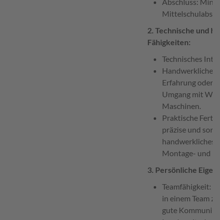
Abschluss: Minde
Mittelschulabsch
2. Technische und h
Fähigkeiten:
Technisches Inte
Handwerkliches 
Erfahrung oder I
Umgang mit Wer
Maschinen.
Praktische Fertig
präzise und sorgf
handwerkliches G
Montage- und Re
3. Persönliche Eigen
Teamfähigkeit: Fä
in einem Team zu
gute Kommunikat