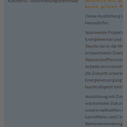
Gestalte mit un
Kurzintro / Alleinstellungsmerkmale
einen grünen Pl
Deine Ausbildung be
Neundörfer:
Spannende Projekte i
Energiewende und mit
Tauche ein in die Wel
erneuerbaren Energi
Wasserstofftechnolog
Arbeite an innovative
die Zukunft unserer
Energieversorgung si
Nachhalligkeit beitra
Ausbildung mit Zukun
wachsenden Zukunfts
unsere weltweiten Pr
Lerneffekte und Chan
Weiterentwicklung. D