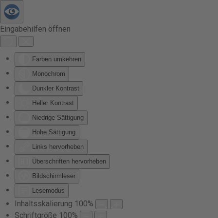
Zum Hauptinhalt springen
Eingabehilfen öffnen
Farben umkehren
Monochrom
Dunkler Kontrast
Heller Kontrast
Niedrige Sättigung
Hohe Sättigung
Links hervorheben
Überschriften hervorheben
Bildschirmleser
Lesemodus
Inhaltsskalierung
100
%
Schriftgröße
100
%