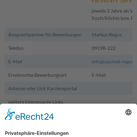
Fachkraft Servic
jeweils 2 Jahre als Vo
Koch/Köchin bzw. Re
Ansprechpartner für Bewerbungen
Markus Regus
Telefon
09198-222
E-Mail
info@sponsel-regus.
Erwünschte Bewerbungsart
E-Mail
Adresse oder Link Karriereportal
weitere interessante Links
Wir benötigen Ihre Zustimmung,
um den YouTube Video-Service