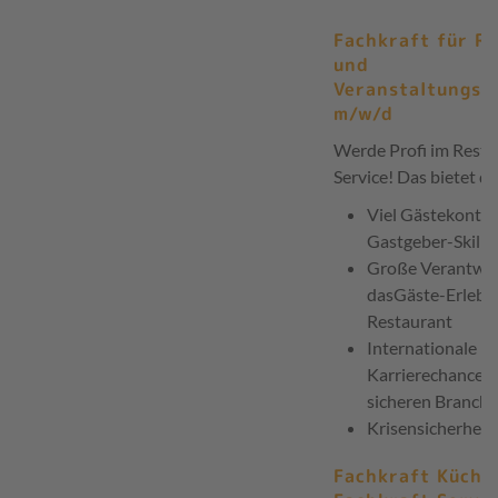
Fachkraft für R
und
Veranstaltungsg
m/w/d
Werde Profi im Resta
Service! Das bietet di
Viel Gästekontak
Gastgeber-Skills
Große Verantwor
dasGäste-Erlebni
Restaurant
Internationale
Karrierechanceni
sicheren Branche
Krisensicherheit
Fachkraft Küche