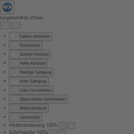
Zum Hauptinhalt springen
Eingabehilfen öffnen
Farben umkehren
Monochrom
Dunkler Kontrast
Heller Kontrast
Niedrige Sättigung
Hohe Sättigung
Links hervorheben
Überschriften hervorheben
Bildschirmleser
Lesemodus
Inhaltsskalierung
100
%
Schriftgröße
100
%