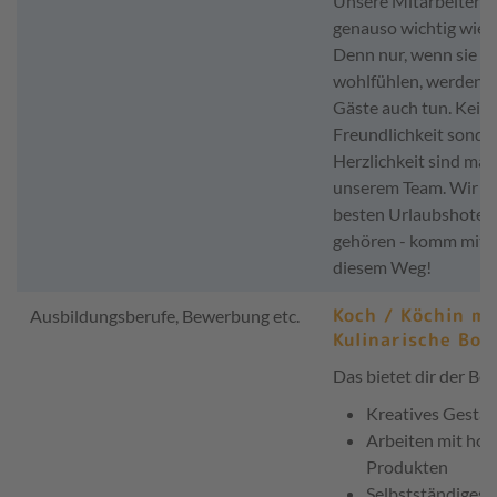
Unsere Mitarbeiter s
genauso wichtig wie j
Denn nur, wenn sie si
wohlfühlen, werden e
Gäste auch tun. Kein
Freundlichkeit sonde
Herzlichkeit sind maß
unserem Team. Wir wo
besten Urlaubshotel
gehören - komm mit u
diesem Weg!
Koch / Köchin m/
Ausbildungsberufe, Bewerbung etc.
Kulinarische Bot
Das bietet dir der Ber
Kreatives Gestal
Arbeiten mit ho
Produkten
Selbstständiges 