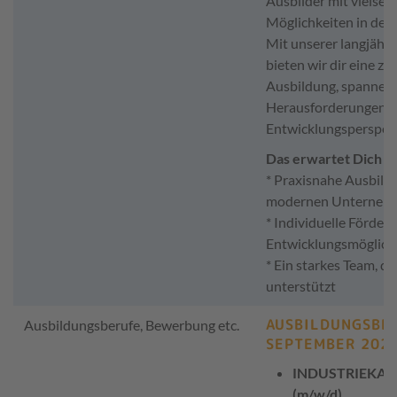
Ausbilder mit vielseit
Möglichkeiten in der
Mit unserer langjähr
bieten wir dir eine zu
Ausbildung, spannen
Herausforderungen u
Entwicklungsperspekt
Das erwartet Dich be
* Praxisnahe Ausbild
modernen Unterneh
* Individuelle Förder
Entwicklungsmöglich
* Ein starkes Team, da
unterstützt
AUSBILDUNGSBR
Ausbildungsberufe, Bewerbung etc.
SEPTEMBER 202
INDUSTRIEKA
(m/w/d)