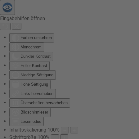
Zum Hauptinhalt springen
Eingabehilfen öffnen
Farben umkehren
Monochrom
Dunkler Kontrast
Heller Kontrast
Niedrige Sättigung
Hohe Sättigung
Links hervorheben
Überschriften hervorheben
Bildschirmleser
Lesemodus
Inhaltsskalierung
100
%
Schriftgröße
100
%