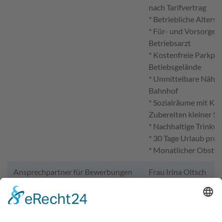
nach Tarifvertrag
* Betriebliche Alters
* Für- und Vorsorge 
Betriebsarzt
* Kostenfreie Parkpl
Betiebsgelände
* Unmittelbare Nähe 
Bahnhof
* Sozialräume mit Kü
Zubereiten kleiner Sp
* Nachhaltige Trinkw
* 30 Tage Urlaub pro 
* Monatlicher Obstta
Ansprechpartner für Bewerbungen
Frau Irina Oltsch