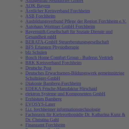
Anlagenbau Neundörfer GmbH
AOK Bayern
Ärztlicher Kreisverband Forchheim
ASB Forchheim
Ausbildungsverbund Pflege der Region Forchheim e.V.
Autohaus Wormser GmbH Forchheim
Bayernstift-Gesellschaft für Soziale Dienste und
Gesundheit mbH
BERATA-GmbH Steuerberatungsgesellschaft
BFS Erlangen Physiotherapie
bfz Schulen
Bosch Home Comfort Group - Buderus Vertrieb
BRK Kreisverband Forchheim
Deutsche Post
Deutsches Erwachsenen-Bildungswerk gemeinnützige
Schulträger-GmbH
Diakonie Bamberg-Forchheim
EDEKA Frische-Manufaktur Hirschaid
elektron Systeme und Komponenten GmbH
Erzbistum Bamberg
EVOSYS-Laser
f.i.t. forchheimer informationstechnologie
Fachpraxis für Kieferorthopädie Dr. Katharina Kunz &
Dr. Christina Gahl
Finanzamt Forchheim