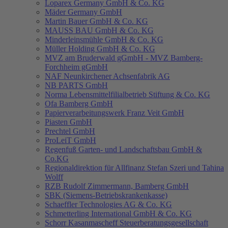
Loparex Germany GmbH & Co. KG
Mäder Germany GmbH
Martin Bauer GmbH & Co. KG
MAUSS BAU GmbH & Co. KG
Minderleinsmühle GmbH & Co. KG
Müller Holding GmbH & Co. KG
MVZ am Bruderwald gGmbH - MVZ Bamberg-
Forchheim gGmbH
NAF Neunkirchener Achsenfabrik AG
NB PARTS GmbH
Norma Lebensmittelfilialbetrieb Stiftung & Co. KG
Ofa Bamberg GmbH
Papierverarbeitungswerk Franz Veit GmbH
Piasten GmbH
Prechtel GmbH
ProLeiT GmbH
Regenfuß Garten- und Landschaftsbau GmbH &
Co.KG
Regionaldirektion für Allfinanz Stefan Szeri und Tahina
Wolff
RZB Rudolf Zimmermann, Bamberg GmbH
SBK (Siemens-Betriebskrankenkasse)
Schaeffler Technologies AG & Co. KG
Schmetterling International GmbH & Co. KG
Schorr Kasanmascheff Steuerberatungsgesellschaft