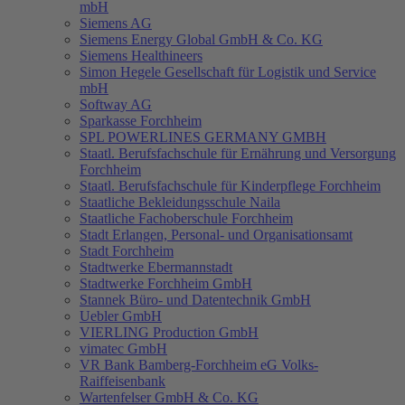
mbH
Siemens AG
Siemens Energy Global GmbH & Co. KG
Siemens Healthineers
Simon Hegele Gesellschaft für Logistik und Service
mbH
Softway AG
Sparkasse Forchheim
SPL POWERLINES GERMANY GMBH
Staatl. Berufsfachschule für Ernährung und Versorgung
Forchheim
Staatl. Berufsfachschule für Kinderpflege Forchheim
Staatliche Bekleidungsschule Naila
Staatliche Fachoberschule Forchheim
Stadt Erlangen, Personal- und Organisationsamt
Stadt Forchheim
Stadtwerke Ebermannstadt
Stadtwerke Forchheim GmbH
Stannek Büro- und Datentechnik GmbH
Uebler GmbH
VIERLING Production GmbH
vimatec GmbH
VR Bank Bamberg-Forchheim eG Volks-
Raiffeisenbank
Wartenfelser GmbH & Co. KG