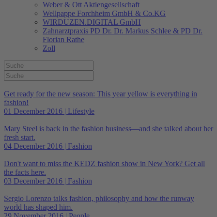
Weber & Ott Aktiengesellschaft
Wellpappe Forchheim GmbH & Co.KG
WIRDUZEN.DIGITAL GmbH
Zahnarztpraxis PD Dr. Dr. Markus Schlee & PD Dr.
Florian Rathe
Zoll
Get ready for the new season: This year yellow is everything in
fashion!
01 December 2016 | Lifestyle
Mary Steel is back in the fashion business—and she talked about her
fresh start.
04 December 2016 | Fashion
Don't want to miss the KEDZ fashion show in New York? Get all
the facts here.
03 December 2016 | Fashion
Sergio Lorenzo talks fashion, philosophy and how the runway
world has shaped him.
29 November 2016 | People