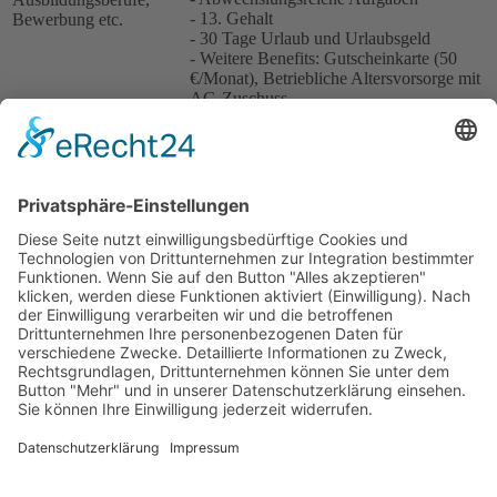
- 13. Gehalt
Bewerbung etc.
- 30 Tage Urlaub und Urlaubsgeld
- Weitere Benefits: Gutscheinkarte (50
€/Monat), Betriebliche Altersvorsorge mit
AG-Zuschuss
- Flexibles Arbeitszeitsystem, 37,5
Stunden/Woche (Regelarbeitszeit von
Montag bis Freitag)
- Firmenevents
Ansprechpartner für
Frau Steffi Hess
Bewerbungen
Telefon
09543 / 65193
Diese E-Mail-Adresse ist vor Spambots
E-Mail
geschützt! Zur Anzeige muss JavaScript
eingeschaltet sein.
Erwünschte
E-Mail
Bewerbungsart