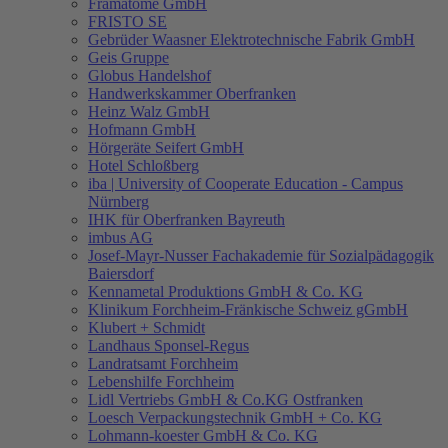
Framatome GmbH
FRISTO SE
Gebrüder Waasner Elektrotechnische Fabrik GmbH
Geis Gruppe
Globus Handelshof
Handwerkskammer Oberfranken
Heinz Walz GmbH
Hofmann GmbH
Hörgeräte Seifert GmbH
Hotel Schloßberg
iba | University of Cooperate Education - Campus
Nürnberg
IHK für Oberfranken Bayreuth
imbus AG
Josef-Mayr-Nusser Fachakademie für Sozialpädagogik
Baiersdorf
Kennametal Produktions GmbH & Co. KG
Klinikum Forchheim-Fränkische Schweiz gGmbH
Klubert + Schmidt
Landhaus Sponsel-Regus
Landratsamt Forchheim
Lebenshilfe Forchheim
Lidl Vertriebs GmbH & Co.KG Ostfranken
Loesch Verpackungstechnik GmbH + Co. KG
Lohmann-koester GmbH & Co. KG