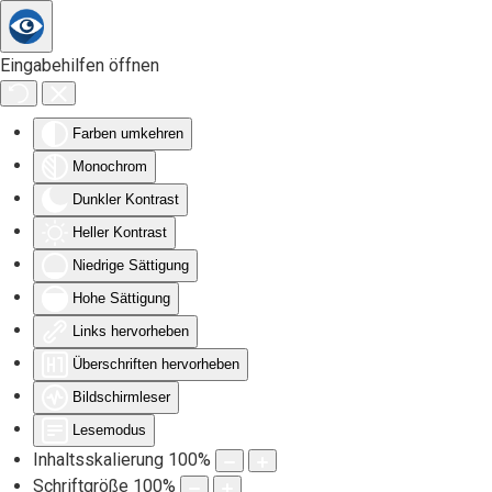
Zum Hauptinhalt springen
Eingabehilfen öffnen
Farben umkehren
Monochrom
Dunkler Kontrast
Heller Kontrast
Niedrige Sättigung
Hohe Sättigung
Links hervorheben
Überschriften hervorheben
Bildschirmleser
Lesemodus
Inhaltsskalierung
100
%
Schriftgröße
100
%