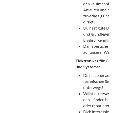
den kaufmännis
Abläufen und bis
zuverlässig und
dirket?
Du hast gute De
und grundlegend
Englischkenntnis
Dann besuche u
auf unserer Webs
Elektroniker für Ger
und Systeme:
Du bist eher auf 
technischen Seit
unterwegs?
Willst du etwas 
den Händen bau
oder reparieren?
Dich interessiert,