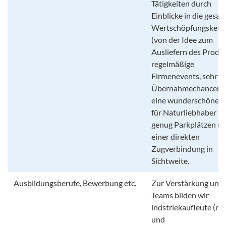
Tätigkeiten durch
Einblicke in die gesa
Wertschöpfungskett
(von der Idee zum
Ausliefern des Produk
regelmäßige
Firmenevents, sehr g
Übernahmechancen 
eine wunderschöne L
für Naturliebhaber mi
genug Parkplätzen u
einer direkten
Zugverbindung in
Sichtweite.
Ausbildungsberufe, Bewerbung etc.
Zur Verstärkung unse
Teams bilden wir
lndstriekaufleute (m
und