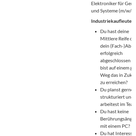
Elektroniker für Gerä
und Systeme (m/w/d) 
Industriekaufleute:
Du hast deine
Mittlere Reife od
dein (Fach-)Abit
erfolgreich
abgeschlossen o
bist auf einem g
Weg das in Zuku
zu erreichen?
Du planst gerne
strukturiert und
arbeitest im Tea
Du hast keine
Berührungsängs
mit einem PC?
Du hat Interesse