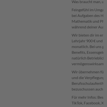
Was braucht man, um 
Feingefühl im Umgang
bei Aufgaben des Han
Mathematik und Phys
während deiner Ausbil
Wir bieten dir im ers
Lehrjahr 900 € und im
monatlich. Bei uns g
Benefits, Essensgeld
natürlich Betrieblich
vermögenswirksame L
Wir übernehmen für 
und die Verpflegung 
Berufsschulaufenthal
bezuschussen auch die
Für mehr Infos: Besuc
TikTok, Facebook, Xin