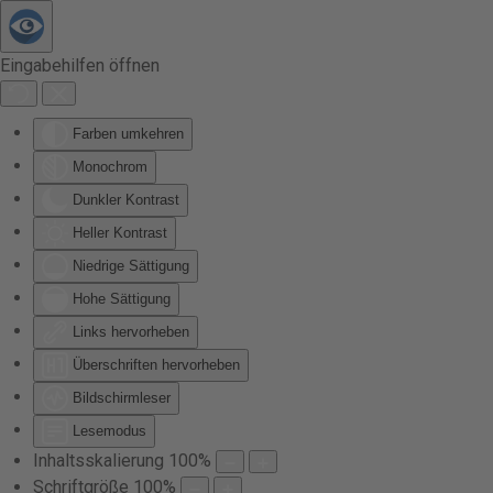
Zum Hauptinhalt springen
Eingabehilfen öffnen
Farben umkehren
Monochrom
Dunkler Kontrast
Heller Kontrast
Niedrige Sättigung
Hohe Sättigung
Links hervorheben
Überschriften hervorheben
Bildschirmleser
Lesemodus
Inhaltsskalierung
100
%
Schriftgröße
100
%