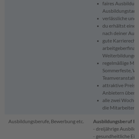
faires Ausbildun
Ausbildungstari
verlässliche und
du erhältst eine
nach deiner Ausb
gute Karrierecha
arbeitgeberfinanz
Weiterbildungen
regelmäßige Mita
Sommerfeste, We
Teamveranstaltu
attraktive Preis
Anbietern über C
alle zwei Wochen 
die Mitarbeiter
Ausbildungsberufe, Bewerbung etc.
Ausbildungsberuf Pf
- dreijährige Ausbild
- gesundheitliche Ei