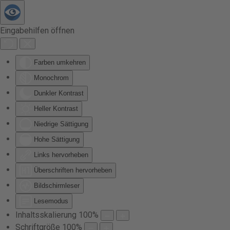
Zum Hauptinhalt springen
Eingabehilfen öffnen
Farben umkehren
Monochrom
Dunkler Kontrast
Heller Kontrast
Niedrige Sättigung
Hohe Sättigung
Links hervorheben
Überschriften hervorheben
Bildschirmleser
Lesemodus
Inhaltsskalierung
100
%
Schriftgröße
100
%