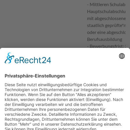
- Mittleren Schulabsc
Hauptschulabschluss 
mit abgeschlossener 
staatlich geprüfte*n 
oder eine abgeschlos
Berufsausbildung
- Bewerbungsfrist: 3
Ausbildungsberuf Pfl
- einjährige Ausbildu
- Hauptschulabschlu
- Mindestalter 17 Jah
- vorheriges Praktiku
- Bewerbungsfrist: 3
Ansprechpartner für Bewerbungen
Einrichtungsleitung 
Telefon
09191 6250-311