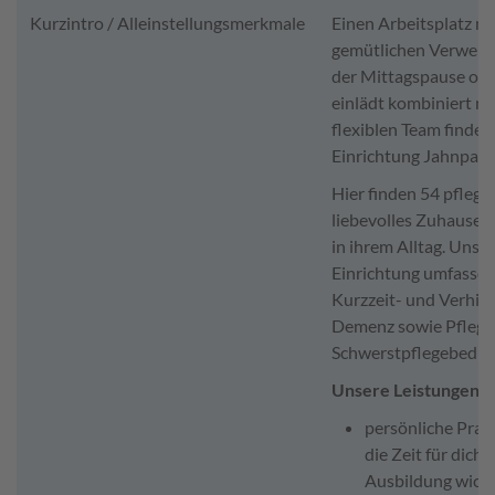
Kurzintro / Alleinstellungsmerkmale
Einen Arbeitsplatz mi
gemütlichen Verweile
der Mittagspause od
einlädt kombiniert m
flexiblen Team finden
Einrichtung Jahnpark
Hier finden 54 pfleg
liebevolles Zuhause 
in ihrem Alltag. Unser
Einrichtung umfassen 
Kurzzeit- und Verhind
Demenz sowie Pflege 
Schwerstpflegebedürf
Unsere Leistungen:
persönliche Praxi
die Zeit für dich
Ausbildung wichti