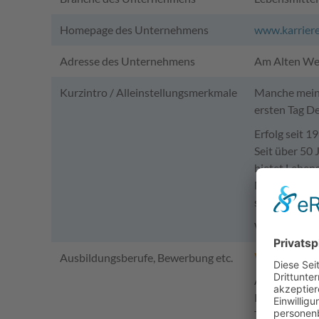
Homepage des Unternehmens
www.karriere
Adresse des Unternehmens
Am Alten Weg
Kurzintro / Alleinstellungsmerkmale
Manche meine
ersten Tag De
Erfolg seit 1
Seit über 50
bietet Lebens
Mit 16 Niede
sind wir perfe
Wer jetzt noc
VERKÄUFE
Ausbildungsberufe, Bewerbung etc.
Ausbildungsd
In Deiner ab
Tätigkeitsfe