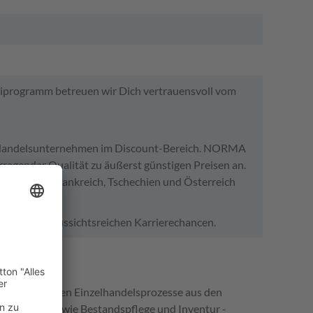
iprogramm betreuen wir Dich vertrauensvoll vom
n Handelsunternehmen im Discount-Bereich. NORMA
rragender Qualität zu äußerst günstigen Preisen an.
ber auch in Frankreich, Tschechien und Österreich
stellen mit aussichtsreichen Karrierechancen.
lle wesentlichen Einzelhandelsprozesse aus den
sförderung sowie Bestandspflege und Inventur -