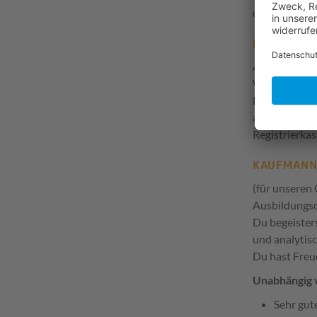
dabei gehen 
KAUFMANN
Ausbildungsd
Während Dein
Fachwissen ve
auch der Umg
Registrierka
KAUFMANN
(für unsere
Ausbildungsd
Du begeister
und analytis
Du hast Freu
Unabhängig 
Sehr gut