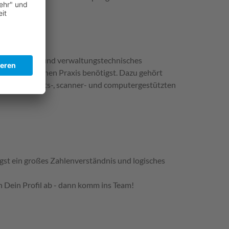
chaftliches und verwaltungstechnisches
 in der täglichen Praxis benötigst. Dazu gehört
renwirtschafts-, scanner- und computergestützten
gst ein großes Zahlenverständnis und logisches
 Dein Profil ab - dann komm ins Team!