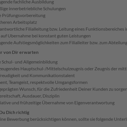
gende fachliche Ausbildung
ige innerbetriebliche Schulungen
 Prüfungsvorbereitung
cheren Arbeitsplatz
antwortliche Filialleitung bzw. Leitung eines Funktionsbereiche
 auf Ubernahme bei konstant guten Leistungen
gende Aufstiegsmöglichkeiten zum Filialleiter bzw. zum Abteilung
r von Dir erwarten
e Schul- und Allgemeinbildung
zeugendes Hauptschul-/Mittelschulzeugnis oder Zeugnis der mittl
reudigkeit und Kommunikationstalent
nt, Teamgeist, respektvolle Umgangsformen
eprägten Wunsch, für die Zufriedenheit Deiner Kunden zu sorge
reitschaft, Ausdauer, Disziplin
tiative und frühzeitige Übernahme von Eigenverantwortung
Du Dich richtig
ine Bewerbung berücksichtigen können, sollte sie folgende Unterl