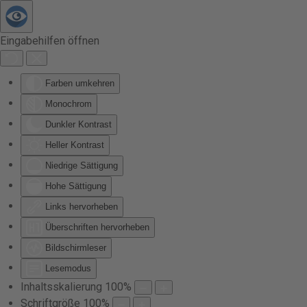
Zum Hauptinhalt springen
Eingabehilfen öffnen
Farben umkehren
Monochrom
Dunkler Kontrast
Heller Kontrast
Niedrige Sättigung
Hohe Sättigung
Links hervorheben
Überschriften hervorheben
Bildschirmleser
Lesemodus
Inhaltsskalierung
100
%
Schriftgröße
100
%