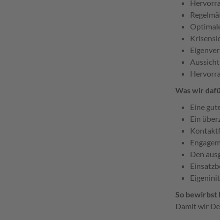
Hervorra
Regelmäß
Optimale
Krisensi
Eigenver
Aussicht
Hervorra
Was wir dafü
Eine gut
Ein über
Kontaktf
Engageme
Den ausg
Einsatzbe
Eigenini
So bewirbst 
Damit wir De