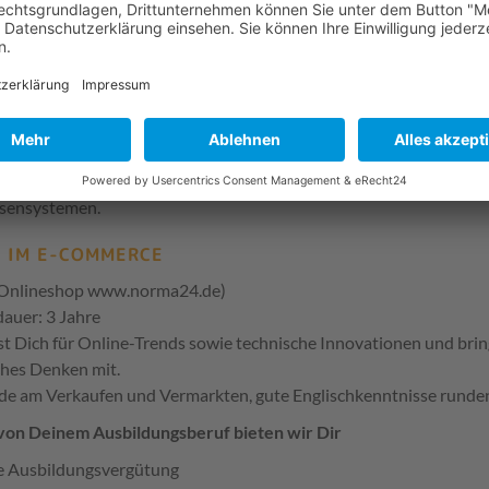
Theorie und Praxis Hand in Hand.
 IM EINZELHANDEL
auer: 3 Jahre
er umfangreichen Ausbildung bei NORMA wird Dir betriebswirts
rmittelt, das Du für Deine Tätigkeit als Kaufmann im Einzelhandel
ang mit moderner branchenüblicher Informationstechnik, wie wa
ssensystemen.
 IM E-COMMERCE
n Onlineshop www.norma24.de)
auer: 3 Jahre
st Dich für Online-Trends sowie technische Innovationen und brin
ches Denken mit.
de am Verkaufen und Vermarkten, gute Englischkenntnisse runden
von Deinem Ausbildungsberuf bieten wir Dir
e Ausbildungsvergütung