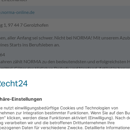
.norma-online.de
 1, 97 44 7 Gerolzhofen
n, aller Anfang sei schwer. Nicht bei NORMA! Mit unserem Azub
ines Starts ins Berufsleben an.
964
 Jahren zählt NORMA zu den bedeutendsten und erfolgreichste
mittel, Güter des täglichen Bedarfs und Nonfood-Artikel in hervo
rlassungen und über 1.450 Filialen vornehmlich in Deutschland, a
kt aufgestellt.
h fehlt bist Du! Denn jedes Jahr bieten wir jungen Menschen Lehr
R
auer: 2 Jahre
wechslungsreichen und vielseitigen Ausbildungszeit erlernst Du a
ldern Warenannahme und -lagerung, Service an der Kasse, Verkauf