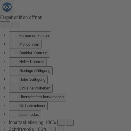
Zum Hauptinhalt springen
Eingabehilfen öffnen
Farben umkehren
Monochrom
Dunkler Kontrast
Heller Kontrast
Niedrige Sättigung
Hohe Sättigung
Links hervorheben
Überschriften hervorheben
Bildschirmleser
Lesemodus
Inhaltsskalierung
100
%
Schriftgröße
100
%