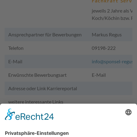
Fachkraft Servic
jeweils 2 Jahre als Vo
Koch/Köchin bzw. Re
Ansprechpartner für Bewerbungen
Markus Regus
Telefon
09198-222
E-Mail
info@sponsel-regus.
Erwünschte Bewerbungsart
E-Mail
Adresse oder Link Karriereportal
weitere interessante Links
Wir benötigen Ihre Zustimmung,
um den YouTube Video-Service