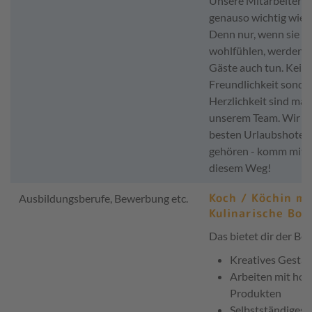
Unsere Mitarbeiter s
genauso wichtig wie j
Denn nur, wenn sie si
wohlfühlen, werden e
Gäste auch tun. Kein
Freundlichkeit sonde
Herzlichkeit sind maß
unserem Team. Wir wo
besten Urlaubshotel
gehören - komm mit u
diesem Weg!
Koch / Köchin m/
Ausbildungsberufe, Bewerbung etc.
Kulinarische Bot
Das bietet dir der Ber
Kreatives Gestal
Arbeiten mit ho
Produkten
Selbstständiges 