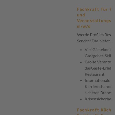
Fachkraft für R
und
Veranstaltungsg
m/w/d
Werde Profi im Resta
Service! Das bietet di
Viel Gästekontak
Gastgeber-Skills
Große Verantwor
dasGäste-Erlebni
Restaurant
Internationale
Karrierechanceni
sicheren Branche
Krisensicherheit
Fachkraft Küche