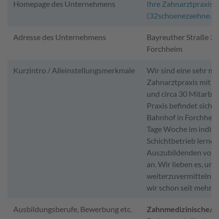
Homepage des Unternehmens
Ihre Zahnarztpraxis 
(32schoenezaehne.de
Adresse des Unternehmens
Bayreuther Straße 39
Forchheim
Kurzintro / Alleinstellungsmerkmale
Wir sind eine sehr m
Zahnarztpraxis mit 4
und circa 30 Mitarbei
Praxis befindet sich 
Bahnhof in Forchheim.
Tage Woche im indivi
Schichtbetrieb lernen
Auszubildenden voll
an. Wir lieben es, un
weiterzuvermitteln u
wir schon seit mehr a
Ausbildungsberufe, Bewerbung etc.
Zahnmedizinische/r