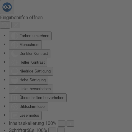
Zum Hauptinhalt springen
Eingabehilfen öffnen
Farben umkehren
Monochrom
Dunkler Kontrast
Heller Kontrast
Niedrige Sättigung
Hohe Sättigung
Links hervorheben
Überschriften hervorheben
Bildschirmleser
Lesemodus
Inhaltsskalierung
100
%
Schriftgröße
100
%