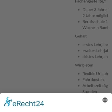
Fachangestellte/r
Dauer 3 Jahre, V
2 Jahre möglich
Berufsschule 1 bi
Woche in Bambe
Gehalt
erstes Lehrjahr 
zweites Lehrjahr
drittes Lehrjahr 
Wir bieten
flexible Urlaubs
Fahrtkosten,
Arbeitszeit tägli
Stunden
Aufstiegsmöglich
Ausbildung
Anforderungsprofil