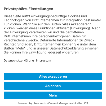
deine Übernahm
MEHR INFOS findest 
https://karriere.maus
bau.de/karrierewege/
Ansprechpartner für Bewerbungen
Nadine Danders
Telefon
09131/1203151
E-Mail
ausbildung@mauss-b
Erwünschte Bewerbungsart
online
Veranstalter und Organisator: Landkreis Forchheim |
Partner: Netzwerk SchuleWirtschaft Forchheim
Impressum
·
Datenschutz
·
Cookie-Einstellungen