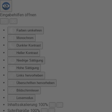
Zum Hauptinhalt springen
Eingabehilfen öffnen
Farben umkehren
Monochrom
Dunkler Kontrast
Heller Kontrast
Niedrige Sättigung
Hohe Sättigung
Links hervorheben
Überschriften hervorheben
Bildschirmleser
Lesemodus
Inhaltsskalierung
100
%
Schriftgröße
100
%