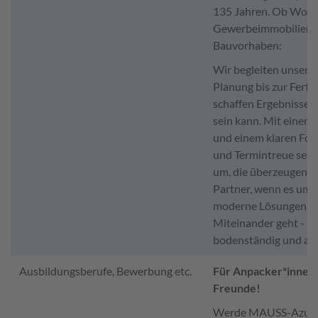
135 Jahren. Ob Woh
Gewerbeimmobilien o
Bauvorhaben:
Wir begleiten unsere
Planung bis zur Ferti
schaffen Ergebnisse, 
sein kann. Mit einem
und einem klaren Fok
und Termintreue setz
um, die überzeugen.Wi
Partner, wenn es um 
moderne Lösungen un
Miteinander geht - un
bodenständig und auf
Ausbildungsberufe, Bewerbung etc.
Für Anpacker*innen 
Freunde!
Werde MAUSS-Azubi 