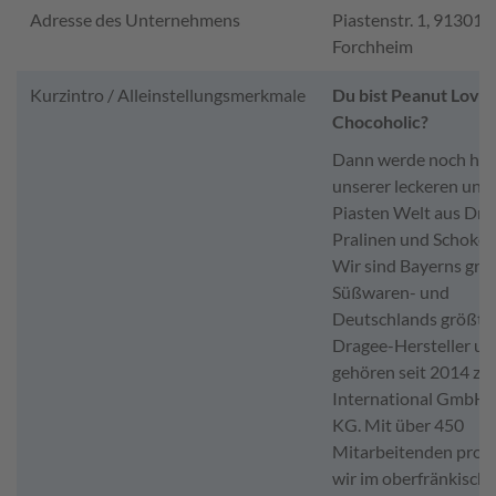
Adresse des Unternehmens
Piastenstr. 1, 91301
Forchheim
Kurzintro / Alleinstellungsmerkmale
Du bist Peanut Love
Chocoholic?
Dann werde noch heut
unserer leckeren und
Piasten Welt aus Dra
Pralinen und Schokol
Wir sind Bayerns grö
Süßwaren- und
Deutschlands größte
Dragee-Hersteller un
gehören seit 2014 zur
International GmbH 
KG. Mit über 450
Mitarbeitenden prod
wir im oberfränkisch