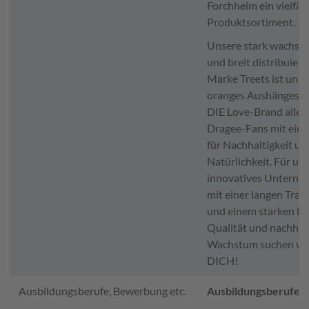
Forchheim ein vielfält
Produktsortiment.
Unsere stark wachse
und breit distribuiert
Marke Treets ist unse
oranges Aushängesch
DIE Love-Brand aller
Dragee-Fans mit ein
für Nachhaltigkeit un
Natürlichkeit. Für un
innovatives Untern
mit einer langen Trad
und einem starken Fo
Qualität und nachhal
Wachstum suchen wi
DICH!
Ausbildungsberufe, Bewerbung etc.
Ausbildungsberufe: