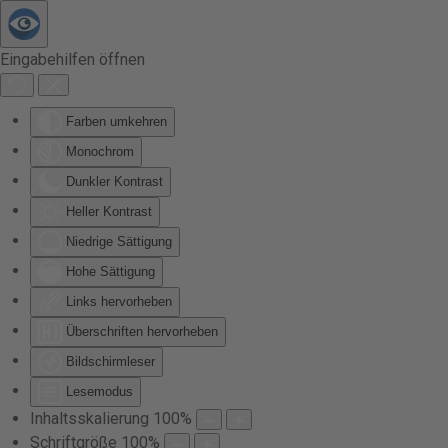
Zum Hauptinhalt springen
Eingabehilfen öffnen
Farben umkehren
Monochrom
Dunkler Kontrast
Heller Kontrast
Niedrige Sättigung
Hohe Sättigung
Links hervorheben
Überschriften hervorheben
Bildschirmleser
Lesemodus
Inhaltsskalierung
100
%
Schriftgröße
100
%