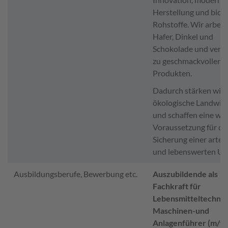
Herstellung und biol
Rohstoffe. Wir arbeit
Hafer, Dinkel und
Schokolade und vered
zu geschmackvollen
Produkten.
Dadurch stärken wir 
ökologische Landwirt
und schaffen eine wic
Voraussetzung für di
Sicherung einer arten
und lebenswerten Um
Ausbildungsberufe, Bewerbung etc.
Auszubildende als
Fachkraft für
Lebensmitteltechnik
Maschinen-und
Anlagenführer (m/w