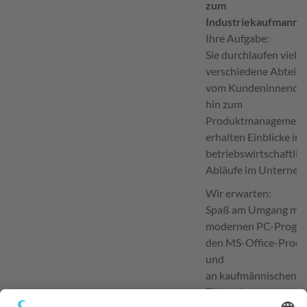
zum
Industriekaufmann/
Ihre Aufgabe:
Sie durchlaufen viele
verschiedene Abteil
vom Kundeninnendien
hin zum
Produktmanagement
erhalten Einblicke in a
betriebswirtschaftlic
Abläufe im Unterneh
Wir erwarten:
Spaß am Umgang mit
modernen PC-Progr
den MS-Office-Prod
und
an kaufmännischen
Tätigkeiten.