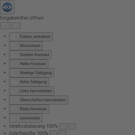
Zum Hauptinhalt springen
Eingabehilfen öffnen
Farben umkehren
Monochrom
Dunkler Kontrast
Heller Kontrast
Niedrige Sättigung
Hohe Sättigung
Links hervorheben
Überschriften hervorheben
Bildschirmleser
Lesemodus
Inhaltsskalierung
100
%
Schriftgröße
100
%