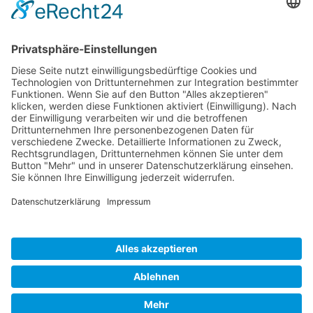
Auf unserer Homepa
finden sie ausführlich
Stellenanzeigen zu d
jeweiligen Ausbildun
Wir freuen uns über
Bewerbung.
Ansprechpartner für Bewerbungen
Brigitte Jachmann-He
Telefon
09126 296 247
E-Mail
jobs@minderleinsmue
Erwünschte Bewerbungsart
per E-Mail
Veranstalter und Organisator: Landkreis Forchheim |
Partner: Netzwerk SchuleWirtschaft Forchheim
Impressum
·
Datenschutz
·
Cookie-Einstellungen