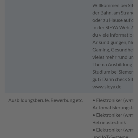
Willkommen bei SIEY
der Bahn, am Strand, 
oder zu Hause auf de
in der SIEYA Web-App
du viele Informatione
Ankündigungen, News
Gaming, Gesundheit 
vieles mehr rund um 
Thema Ausbildung un
Studium bei Siemens. 
gut? Dann check SIEY
www.sieya.de
Ausbildungsberufe, Bewerbung etc.
• Elektroniker (w/m/d
Automatisierungstec
• Elektroniker (w/m/d
Betriebstechnik
• Elektroniker (w/m/d)
und IoT-Systeme