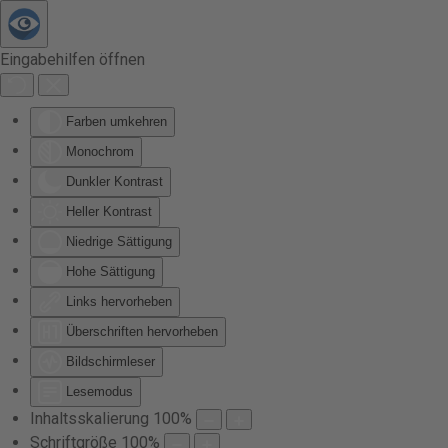
Zum Hauptinhalt springen
Eingabehilfen öffnen
Farben umkehren
Monochrom
Dunkler Kontrast
Heller Kontrast
Niedrige Sättigung
Hohe Sättigung
Links hervorheben
Überschriften hervorheben
Bildschirmleser
Lesemodus
Inhaltsskalierung
100
%
Schriftgröße
100
%