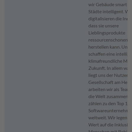
wir Gebäude smart u
Städte intelligent. Wi
digitalisieren die Indu
dass sie unsere
Lieblingsprodukte
ressourcenschonend
herstellen kann. Und 
schaffen eine intellig
klimafreundliche Mobi
Zukunft. In allem was 
liegt uns der Nutzen f
Gesellschaft am Herz
arbeiten wir als Tea
die Welt zusammen. 
zählen zu den Top 10
Softwareunternehme
weltweit. Wir legen 
Wert auf die Inklusio
Menschen mit Behind