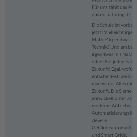
Für uns zählt das Pote
das du mitbringst!
Die Schule ist vorbei
jetzt? Vielleicht irge
Mathe? Irgendwas mi
Technik? Und am bes
irgendwas mit Nachhal
oder? Auf jeden Fall 
Zukunft! Egal, wofür 
entscheidest, bei Sie
machst du: Alles mit
Zukunft. Die Siemen
entwickelt unter and
moderne Antriebs- u
Automatisierungslös
clevere
Gebäudeautomatisie
und Smart Grids.