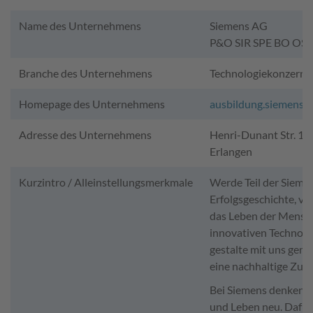
Name des Unternehmens
Siemens AG
P&O SIR SPE BO OS 
Branche des Unternehmens
Technologiekonzern
Homepage des Unternehmens
ausbildung.siemens.
Adresse des Unternehmens
Henri-Dunant Str. 1,
Erlangen
Kurzintro / Alleinstellungsmerkmale
Werde Teil der Sieme
Erfolgsgeschichte, ve
das Leben der Mensc
innovativen Technolo
gestalte mit uns gem
eine nachhaltige Zuku
Bei Siemens denken w
und Leben neu. Dafü