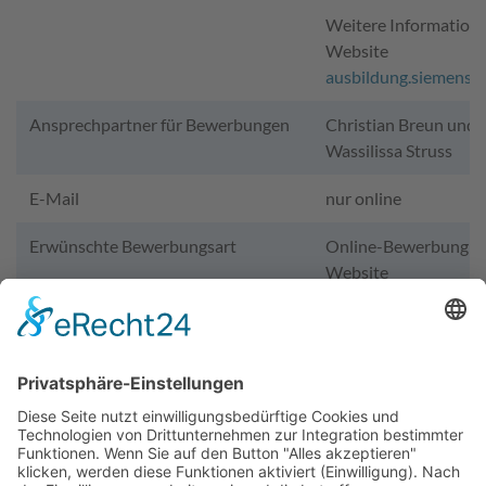
Weitere Informatione
Website
ausbildung.siemens.
Ansprechpartner für Bewerbungen
Christian Breun und
Wassilissa Struss
E-Mail
nur online
Erwünschte Bewerbungsart
Online-Bewerbung ü
Website
Wir benötigen Ihre Zustimmung,
um den YouTube Video-Service
zu laden!
Wir verwenden einen Service eines Drittanbieters,
um Videoinhalte einzubetten. Dieser Service kann