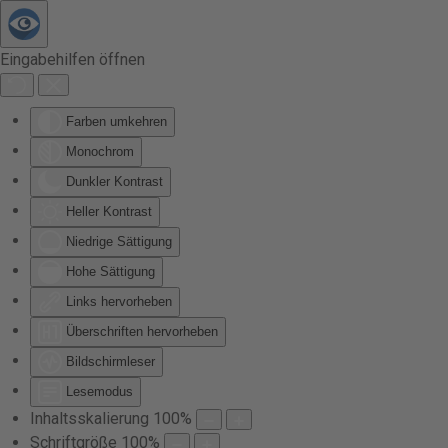
Zum Hauptinhalt springen
Eingabehilfen öffnen
Farben umkehren
Monochrom
Dunkler Kontrast
Heller Kontrast
Niedrige Sättigung
Hohe Sättigung
Links hervorheben
Überschriften hervorheben
Bildschirmleser
Lesemodus
Inhaltsskalierung
100
%
Schriftgröße
100
%