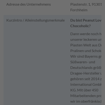
Adresse des Unternehmens
Piastenstr. 1, 91301
Forchheim
Kurzintro / Alleinstellungsmerkmale
Du bist Peanut Love
Chocoholic?
Dann werde noch heut
unserer leckeren und
Piasten Welt aus Dra
Pralinen und Schokol
Wir sind Bayerns grö
Süßwaren- und
Deutschlands größte
Dragee-Hersteller un
gehören seit 2014 zur
International GmbH 
KG. Mit über 450
Mitarbeitenden prod
wir im oberfränkisch