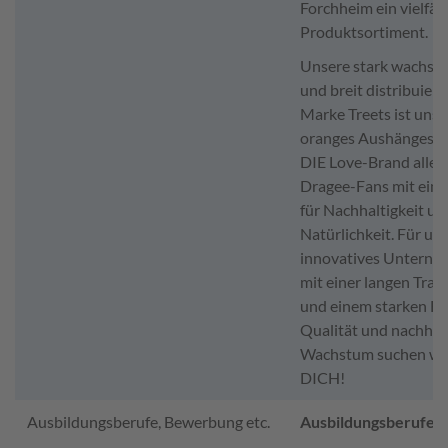
Forchheim ein vielfält
Produktsortiment.
Unsere stark wachse
und breit distribuiert
Marke Treets ist unse
oranges Aushängesch
DIE Love-Brand aller
Dragee-Fans mit ein
für Nachhaltigkeit un
Natürlichkeit. Für un
innovatives Untern
mit einer langen Trad
und einem starken Fo
Qualität und nachhal
Wachstum suchen wi
DICH!
Ausbildungsberufe, Bewerbung etc.
Ausbildungsberufe: