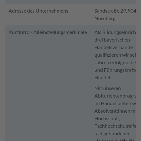
Adresse des Unternehmens
Sandstraße 29, 9044
Nürnberg
Kurzintro / Alleinstellungsmerkmale
Als Bildungseinrichtu
drei bayerischen
Handelsverbände
qualifizieren wir seit
Jahren erfolgreich Fa
und Führungskräfte f
Handel.
Mit unseren
Abiturientenprogra
im Handel bieten wir
Absolvent:innen mit
Hochschul-,
Fachhochschulreife o
fachgebundener
Hochschulreife die