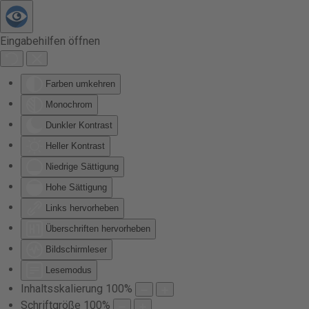
Zum Hauptinhalt springen
Eingabehilfen öffnen
Farben umkehren
Monochrom
Dunkler Kontrast
Heller Kontrast
Niedrige Sättigung
Hohe Sättigung
Links hervorheben
Überschriften hervorheben
Bildschirmleser
Lesemodus
Inhaltsskalierung
100
%
Schriftgröße
100
%