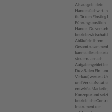
Als ausgebildete
Handelsfachwirt:in bi
fit für den Einstieg in
Führungsposition im
Handel: Du verstehst
betriebswirtschaftlic
Abläufe in ihrem
Gesamtzusammenha
kannst diese beurteil
steuern. Je nach
Aufgabengebiet betr
Du z.B. den Ein- und
Verkauf, wertest Ums
und Verkaufsstatistik
entwirfst Marketing-
Konzepte und setzt d
betriebliche Controlli
Instrument der