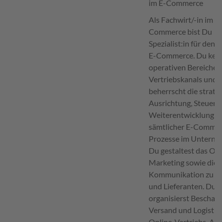
im E-Commerce
Als Fachwirt/-in im E-
Commerce bist Du
Spezialist:in für den 
E-Commerce. Du kenn
operativen Bereiche 
Vertriebskanals und
beherrscht die strate
Ausrichtung, Steueru
Weiterentwicklung
sämtlicher E-Commer
Prozesse im Unterne
Du gestaltest das Onl
Marketing sowie die
Kommunikation zu K
und Lieferanten. Du
organisierst Beschaff
Versand und Logistik
Online-Vertriebs. An