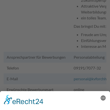
Zukunftsperspek
Attraktive Vergü
Weiterbildungsm
ein tolles Team, 
Das bringst Du mit:
Freude am Umga
Einfühlungsverm
Interesse an Med
Ansprechpartner für Bewerbungen
Personalabteilung
Telefon
09191/7077-32
E-Mail
personal@kvforchhei
Erwünschte Bewerbungsart
online