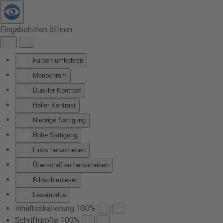
Zum Hauptinhalt springen
Eingabehilfen öffnen
Farben umkehren
Monochrom
Dunkler Kontrast
Heller Kontrast
Niedrige Sättigung
Hohe Sättigung
Links hervorheben
Überschriften hervorheben
Bildschirmleser
Lesemodus
Inhaltsskalierung
100
%
Schriftgröße
100
%