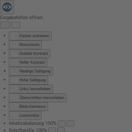
Zum Hauptinhalt springen
Eingabehilfen öffnen
Farben umkehren
Monochrom
Dunkler Kontrast
Heller Kontrast
Niedrige Sättigung
Hohe Sättigung
Links hervorheben
Überschriften hervorheben
Bildschirmleser
Lesemodus
Inhaltsskalierung
100
%
Schriftgröße
100
%