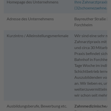
Homepage des Unternehmens
Ihre Zahnarztpraxis 
(32schoenezaehne.de
Adresse des Unternehmens
Bayreuther Straße 39
Forchheim
Kurzintro / Alleinstellungsmerkmale
Wir sind eine sehr m
Zahnarztpraxis mit 4
und circa 30 Mitarbei
Praxis befindet sich 
Bahnhof in Forchheim.
Tage Woche im indivi
Schichtbetrieb lernen
Auszubildenden voll
an. Wir lieben es, un
weiterzuvermitteln u
wir schon seit mehr a
Ausbildungsberufe, Bewerbung etc.
Zahnmedizinische/r