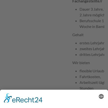
Fachangestellte/r
Dauer 3 Jahre, V
2 Jahre möglich
Berufsschule 1 bi
Woche in Bambe
Gehalt
erstes Lehrjahr 
zweites Lehrjahr
drittes Lehrjahr 
Wir bieten
flexible Urlaubs
Fahrtkosten,
Arbeitszeit tägli
Stunden
Aufstiegsmöglich
Ausbildung
Anforderungsprofil