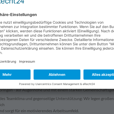
mit uns gemeinsam einen grünen Planeten!
dung bei Anlagenbau Neundörfer:
ojekte in der Energiewende und mit Wasserstoff: Tauche ein in d
echnologien.
novativen Projekten, die die Zukunft unserer Energieversorgung s
it Zukunft: In einem wachsenden Zukunftsmarkt bieten unsere we
klung. Deine Fähigkeiten und Kenntnisse werden kontinuierlich g
echnologie zu formen.
chien und herzliche Atmosphäre: Bei uns herrscht ein offenes und
t und
nbringen - auf Augenhöhe und mit einem starken Gemeinschaftsgef
es Teamklima und gegenseitige Unterstützung: Wir legen großen 
ich
nd sorgt für ein motivierendes Arbeitsumfeld.