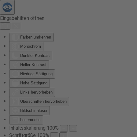
Zum Hauptinhalt springen
Eingabehilfen öffnen
Farben umkehren
Monochrom
Dunkler Kontrast
Heller Kontrast
Niedrige Sättigung
Hohe Sättigung
Links hervorheben
Überschriften hervorheben
Bildschirmleser
Lesemodus
Inhaltsskalierung
100
%
Schriftgröße
100
%