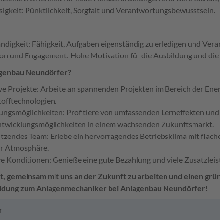
sigkeit: Pünktlichkeit, Sorgfalt und Verantwortungsbewusstsein.
ändigkeit: Fähigkeit, Aufgaben eigenständig zu erledigen und Ve
on und Engagement: Hohe Motivation für die Ausbildung und die Be
genbau Neundörfer?
ve Projekte: Arbeite an spannenden Projekten im Bereich der En
offtechnologien.
ungsmöglichkeiten: Profitiere von umfassenden Lerneffekten und
twicklungsmöglichkeiten in einem wachsenden Zukunftsmarkt.
tzendes Team: Erlebe ein hervorragendes Betriebsklima mit flach
er Atmosphäre.
ve Konditionen: Genieße eine gute Bezahlung und viele Zusatzleis
it, gemeinsam mit uns an der Zukunft zu arbeiten und einen gr
bildung zum Anlagenmechaniker bei Anlagenbau
Neundörfer!
r