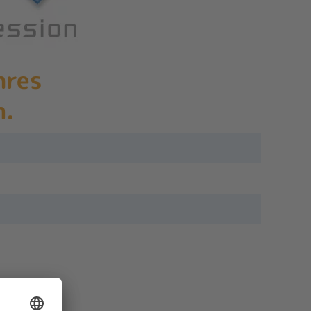
hres
n.