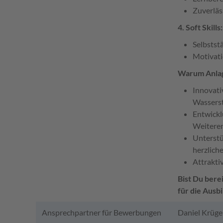
Zuverläs
4. Soft Skills:
Selbstst
Motivati
Warum Anla
Innovati
Wasserst
Entwickl
Weiteren
Unterstü
herzlich
Attrakti
Bist Du bere
für die Aus
Ansprechpartner für Bewerbungen
Daniel Krüge