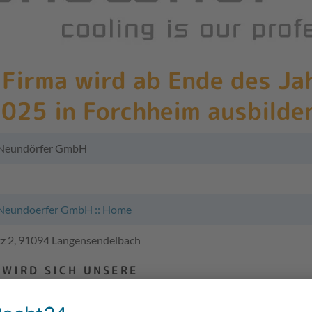
 Firma wird ab Ende des Ja
025 in Forchheim ausbilde
 Neundörfer GmbH
Neundoerfer GmbH :: Home
z 2, 91094 Langensendelbach
 WIRD SICH UNSERE
RMENZENTRALE IN DER
ASSE, 91301 FORCHHEIM, BEFINDEN!