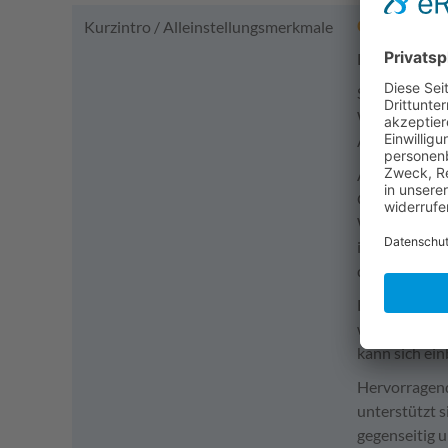
Gestalte 
Kurzintro / Alleinstellungsmerkmale
Deine Ausbil
Spannende Pr
Wasserstofft
Arbeite an in
Ausbildung m
Chancen zur
Weiterentwic
im Bereich
der grünen T
Flache Hierar
wertgeschätz
kann sich ei
Hervorragend
unterstützt s
gegenseitig u