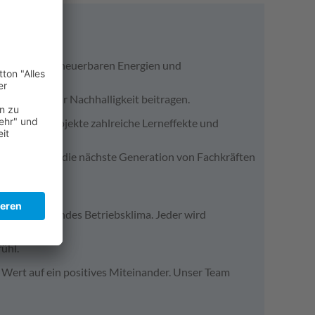
ie Welt der erneuerbaren Energien und
ichern und zur Nachhalligkeit beitragen.
ltweiten Projekte zahlreiche Lerneffekte und
efördert, um die nächste Generation von Fachkräften
 unterstützendes Betriebsklima. Jeder wird
ühl.
Wert auf ein positives Miteinander. Unser Team