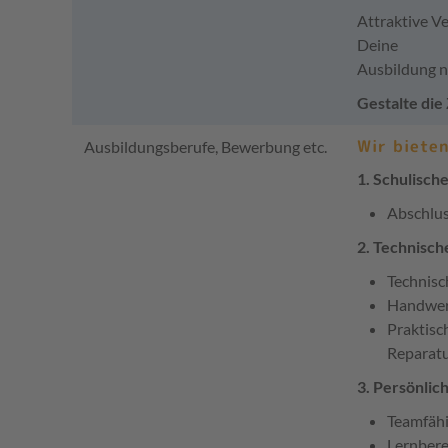
Attraktive V
Deine
Ausbildung n
Gestalte die
Wir biete
Ausbildungsberufe, Bewerbung etc.
1. Schulisch
Abschlus
2. Technisch
Technisc
Handwerk
Praktisc
Reparatu
3. Persönlic
Teamfähi
Lernbere