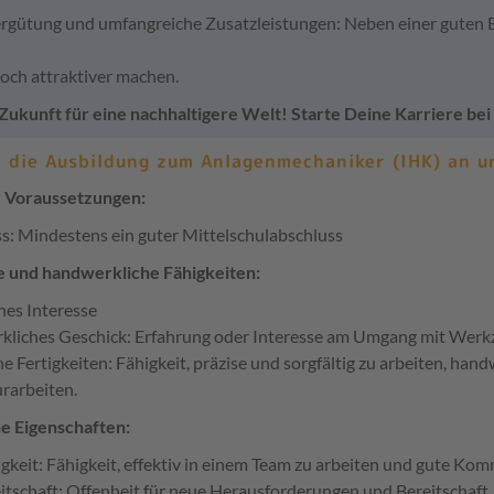
ergütung und umfangreiche Zusatzleistungen: Neben einer guten Be
och attraktiver machen.
 Zukunft für eine nachhaltigere Welt! Starte Deine Karriere be
n die Ausbildung zum
Anlagenmechaniker (IHK)
an un
e Voraussetzungen:
s: Mindestens ein guter Mittelschulabschluss
e und handwerkliche Fähigkeiten:
hes Interesse
liches Geschick: Erfahrung oder Interesse am Umgang mit Wer
he Fertigkeiten: Fähigkeit, präzise und sorgfältig zu arbeiten, ha
rarbeiten.
he Eigenschaften:
gkeit: Fähigkeit, effektiv in einem Team zu arbeiten und gute Ko
itschaft: Offenheit für neue Herausforderungen und Bereitschaft,