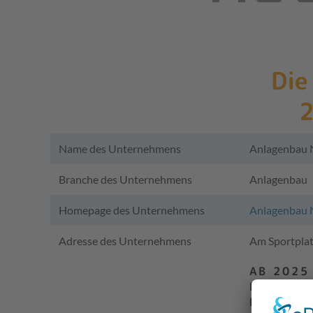
Die
2
Name des Unternehmens
Anlagenbau
Branche des Unternehmens
Anlagenbau
Homepage des Unternehmens
Anlagenbau 
Adresse des Unternehmens
Am Sportplat
AB 2025
NEUE FI
BENZSTR