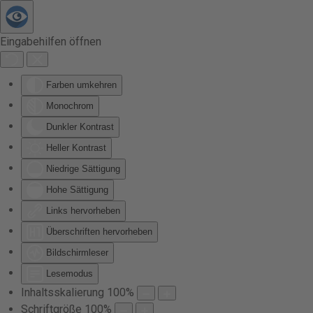
Zum Hauptinhalt springen
Eingabehilfen öffnen
Farben umkehren
Monochrom
Dunkler Kontrast
Heller Kontrast
Niedrige Sättigung
Hohe Sättigung
Links hervorheben
Überschriften hervorheben
Bildschirmleser
Lesemodus
Inhaltsskalierung
100
%
Schriftgröße
100
%