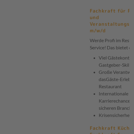
Fachkraft für R
und
Veranstaltungsg
m/w/d
Werde Profi im Resta
Service! Das bietet di
Viel Gästekontak
Gastgeber-Skills
Große Verantwor
dasGäste-Erlebni
Restaurant
Internationale
Karrierechanceni
sicheren Branche
Krisensicherheit
Fachkraft Küche