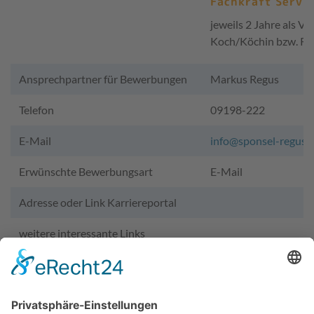
Fachkraft Servic
jeweils 2 Jahre als Vo
Koch/Köchin bzw. Re
Ansprechpartner für Bewerbungen
Markus Regus
Telefon
09198-222
E-Mail
info@sponsel-regus.
Erwünschte Bewerbungsart
E-Mail
Adresse oder Link Karriereportal
weitere interessante Links
Wir benötigen Ihre Zustimmung,
um den YouTube Video-Service