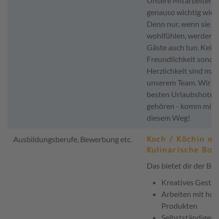
Unsere Mitarbeiter s
genauso wichtig wie j
Denn nur, wenn sie si
wohlfühlen, werden e
Gäste auch tun. Kein
Freundlichkeit sonde
Herzlichkeit sind maß
unserem Team. Wir wo
besten Urlaubshotel
gehören - komm mit u
diesem Weg!
Koch / Köchin m/
Ausbildungsberufe, Bewerbung etc.
Kulinarische Bot
Das bietet dir der Ber
Kreatives Gestal
Arbeiten mit ho
Produkten
Selbstständiges 