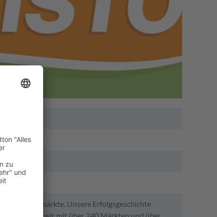
ich Getränkemärkte. Unsere Erfolgsgeschichte
. Heute sind wir mit über 240 Märkten und über