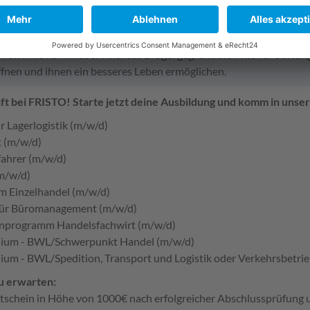
n in acht deutschen Bundesländern sowie im österreichischen Tiro
unserem unternehmerischen Wirken langfristig einen sinnstiftende
ie von FRISTO-lnhaber Andreas Brügel gegründete FRISTO-Stiftun
fnen und ihnen ein besseres Leben ermöglichen.
t bei FRISTO! Starte jetzt deine Ausbildung und komm in unse
ür Lagerlogistik (m/w/d)
t (m/w/d)
fahrer (m/w/d)
(m/w/d)
m Einzelhandel (m/w/d)
für Büromanagement (m/w/d)
enprogramm Handelsfachwirt (m/w/d)
udium - BWL/Schwerpunkt Handel (m/w/d)
dium - BWL/Spedition, Transport und Logistik oder Verkehrsbetrie
u erwarten:
tschein in Höhe von 1000€ nach erfolgreicher Abschlussprüfun