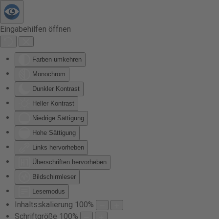
Zum Hauptinhalt springen
Eingabehilfen öffnen
Farben umkehren
Monochrom
Dunkler Kontrast
Heller Kontrast
Niedrige Sättigung
Hohe Sättigung
Links hervorheben
Überschriften hervorheben
Bildschirmleser
Lesemodus
Inhaltsskalierung
100
%
Schriftgröße
100
%