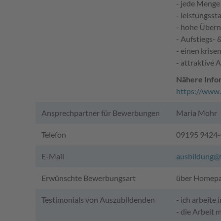
- jede Meng
- leistungsst
- hohe Über
- Aufstiegs-
- einen krise
- attraktive
Nähere Info
https://www.
Ansprechpartner für Bewerbungen
Maria Mohr
Telefon
09195 9424-
E-Mail
ausbildung@f
Erwünschte Bewerbungsart
über Homep
Testimonials von Auszubildenden
- ich arbeite
- die Arbeit 