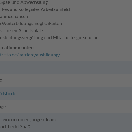
e Spaß und Abwechslung
arkes und kollegiales Arbeitsumfeld
nahmechancen
 & Weiterbildungsmöglichkeiten
nsicheren Arbeitsplatz
 Ausbildungsvergütung und Mitarbeitergutscheine
rmationen unter:
fristo.de/karriere/ausbildung/
0
risto.de
age
 in einem coolen jungen Team
macht echt Spaß