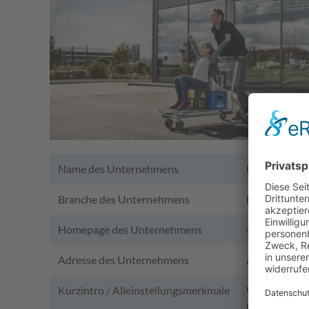
Name des Unternehmens
FRISTO SE
Branche des Unternehmens
Einzelhandel
Homepage des Unternehmens
www.fristo.d
Adresse des Unternehmens
Am Langgrabe
Kurzintro / Alleinstellungsmerkmale
Wir betreibe
begann 1970 