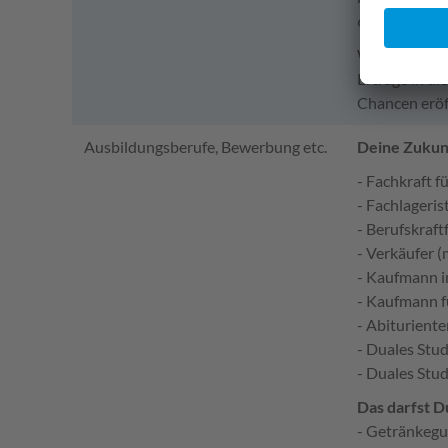
6.000 Artikel
Wir möchten 
Erträge in d
Chancen eröf
Ausbildungsberufe, Bewerbung etc.
Deine Zukunf
- Fachkraft f
- Fachlageris
- Berufskraft
- Verkäufer 
- Kaufmann i
- Kaufmann 
- Abiturient
- Duales St
- Duales Stu
Das darfst D
- Getränkegu