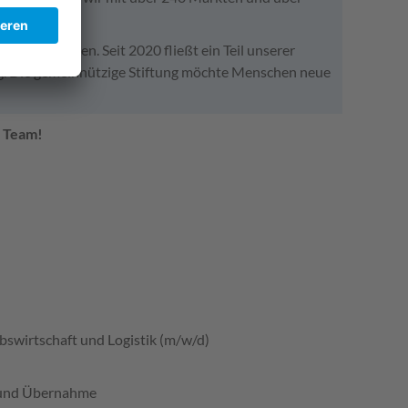
l zuhause.
n Wert geben. Seit 2020 fließt ein Teil unserer
g. Die gemeinnützige Stiftung möchte Menschen neue
r Team!
bswirtschaft und Logistik (m/w/d)
g und Übernahme