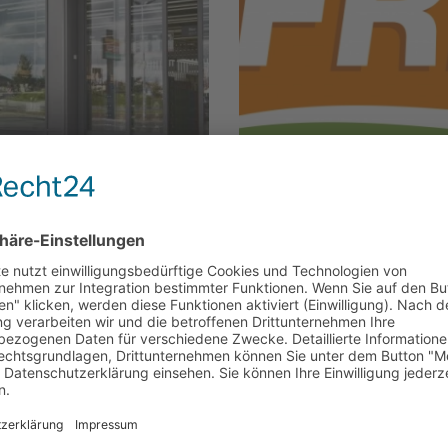
e/karriere
n 2, 91325 Adelsdorf
n als mittelständisches Unternehmen seit über 50 Jahren erfolgre
mit der Eröffnung des ersten FRISTO Getränkemarkts in Nürnberg