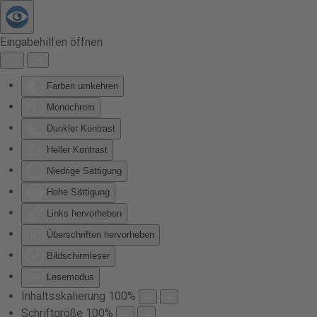
Zum Hauptinhalt springen
Eingabehilfen öffnen
Farben umkehren
Monochrom
Dunkler Kontrast
Heller Kontrast
Niedrige Sättigung
Hohe Sättigung
Links hervorheben
Überschriften hervorheben
Bildschirmleser
Lesemodus
Inhaltsskalierung
100
%
Schriftgröße
100
%