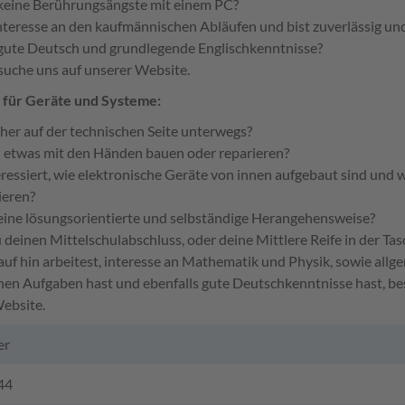
keine Berührungsängste mit einem PC?
nteresse an den kaufmännischen Abläufen und bist zuverlässig und
gute Deutsch und grundlegende Englischkenntnisse?
uche uns auf unserer Website.
 für Geräte und Systeme:
eher auf der technischen Seite unterwegs?
u etwas mit den Händen bauen oder reparieren?
eressiert, wie elektronische Geräte von innen aufgebaut sind und w
ieren?
eine lösungsorientierte und selbständige Herangehensweise?
deinen Mittelschulabschluss, oder deine Mittlere Reife in der Tas
auf hin arbeitest, interesse an Mathematik und Physik, sowie all
hen Aufgaben hast und ebenfalls gute Deutschkenntnisse hast, b
ebsite.
er
44