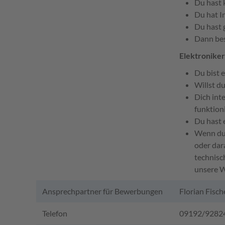
Du hast 
Du hat I
Du hast 
Dann bes
Elektroniker
Du bist 
Willst d
Dich int
funktion
Du hast 
Wenn du 
oder dar
technisc
unsere W
Ansprechpartner für Bewerbungen
Florian Fisch
Telefon
09192/9282