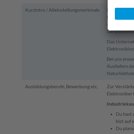
Kurzintro / Alleinstellungsmerkmale
Die Elektron
Entwicklung
von Leiterpl
Geräteeinheit
Das Unterneh
Elektronikind
Bei uns erwa
Ausliefern d
Naturliebhab
Ausbildungsberufe, Bewerbung etc.
Zur Verstärk
Elektroniker
Industriekau
Du hast 
bist auf
Du plans