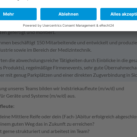
 Systeme und Komponenten GmbH ist ein zertifizierter EMS-Dienst
 und Bestückung
atten in modernster SMD- und THT-Technologie. Zusätzlich werd
en gefertigt und montiert.
men beschäftigt 150 Mitarbeitende und entwickelt und produziert
ustrie sowie im Bereich der Medizintechnik.
rten die abwechslungsreiche Tätigkeiten durch Einblicke in die g
es Produkts), regelmäßige Firmenevents, sehr gute Übernahmech
er mit genug Parkplätzen und einer direkten Zugverbindung in Sic
ung unseres Teams bilden wir lndstriekaufleute (m/w/d) und
 für Geräte und Systeme (m/w/d) aus.
fleute:
deine Mittlere Reife oder dein (Fach-)Abitur erfolgreich abgeschl
 einem guten Weg das in Zukunft zu erreichen?
t gerne strukturiert und arbeitest im Team?