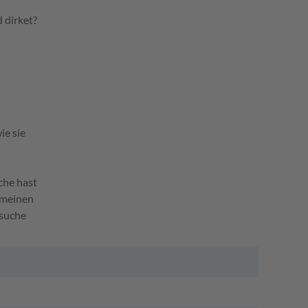
 dirket?
ie sie
che hast
gemeinen
esuche