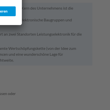
leister. Der Kern des Unternehmens ist die
en komplette elektronische Baugruppen und
 an zwei Standorten Leistungselektronik für die
esamte Wertschöpfungskette (von der Idee zum
ancen und eine wunderschöne Lage für
htweite.
ossen oder