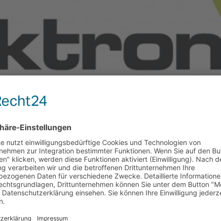
steme und Komponenten GmbH
n-systeme.de
 1, 91367 Weißenohe