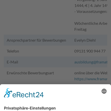
1444,-€ | 4. Jahr 1497
- Voraussetzungen: m
Wöchentliche Arbeits
Freitag
Ansprechpartner für Bewerbungen
Evelyn Diehl
Telefon
09131 900 944 77
E-Mail
ausbildung@framato
Erwünschte Bewerbungsart
online über die Webs
https://www.framato
Testimonials von Azubis
Industriekaufmann/fr
https://www.azubiyo.
erfahrungsberichte/
industriekaufmann-s