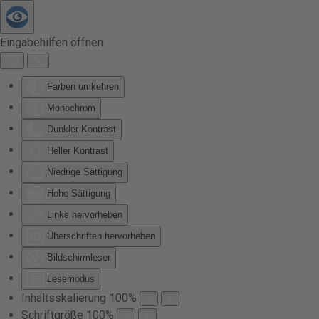
Zum Hauptinhalt springen
Eingabehilfen öffnen
Farben umkehren
Monochrom
Dunkler Kontrast
Heller Kontrast
Niedrige Sättigung
Hohe Sättigung
Links hervorheben
Überschriften hervorheben
Bildschirmleser
Lesemodus
Inhaltsskalierung
100
%
Schriftgröße
100
%