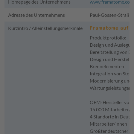
Homepage des Unternehmens
www.framatome.com/d
Adresse des Unternehmens
Paul-Gossen-Straße 
Framatome auf e
Kurzintro / Alleinstellungsmerkmale
Produktprotfolio:
Design und Auslegun
Bereitstellung von 
Design und Herstell
Brennelementen
Integration von Steu
Modernisierung und 
Wartungsleistungen f
OEM-Hersteller von 
15.000 Mitarbeiter/i
4 Standorte in Deuts
Mitarbeiter/innen
Größter deutscher St