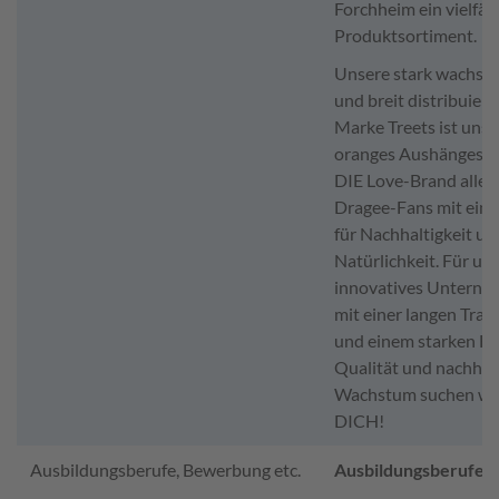
Forchheim ein vielfält
Produktsortiment.
Unsere stark wachse
und breit distribuiert
Marke Treets ist unse
oranges Aushängesch
DIE Love-Brand aller
Dragee-Fans mit ein
für Nachhaltigkeit un
Natürlichkeit. Für un
innovatives Untern
mit einer langen Trad
und einem starken Fo
Qualität und nachhal
Wachstum suchen wi
DICH!
Ausbildungsberufe, Bewerbung etc.
Ausbildungsberufe: