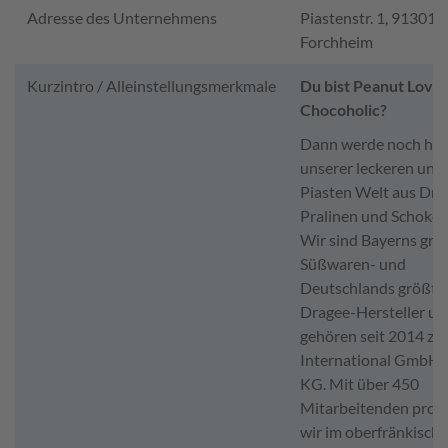
Adresse des Unternehmens
Piastenstr. 1, 91301
Forchheim
Kurzintro / Alleinstellungsmerkmale
Du bist Peanut Love
Chocoholic?
Dann werde noch heut
unserer leckeren und
Piasten Welt aus Dra
Pralinen und Schokol
Wir sind Bayerns grö
Süßwaren- und
Deutschlands größte
Dragee-Hersteller un
gehören seit 2014 zur
International GmbH 
KG. Mit über 450
Mitarbeitenden prod
wir im oberfränkisch