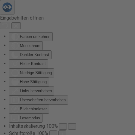
Zum Hauptinhalt springen
Eingabehilfen öffnen
Farben umkehren
Monochrom
Dunkler Kontrast
Heller Kontrast
Niedrige Sättigung
Hohe Sättigung
Links hervorheben
Überschriften hervorheben
Bildschirmleser
Lesemodus
Inhaltsskalierung
100
%
Schriftgröße
100
%