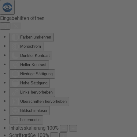
Zum Hauptinhalt springen
Eingabehilfen öffnen
Farben umkehren
Monochrom
Dunkler Kontrast
Heller Kontrast
Niedrige Sättigung
Hohe Sättigung
Links hervorheben
Überschriften hervorheben
Bildschirmleser
Lesemodus
Inhaltsskalierung
100
%
Schriftgröße
100
%