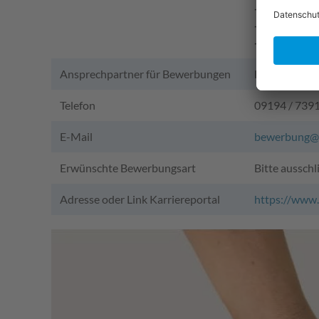
- Fachangest
- Umwelttec
- Elektronik
Ansprechpartner für Bewerbungen
Frau Kathar
Telefon
09194 / 739
E-Mail
bewerbung@s
Erwünschte Bewerbungsart
Bitte aussch
Adresse oder Link Karriereportal
https://www.