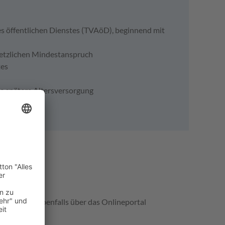
es öffentlichen Dienstes (TVAöD), beginnend mit
setzlichen Mindestanspruch
tes
ie spätere Altersversorgung
dung
bermannstadt"
rfür bitte ebenfalls über das Onlineportal
d) an