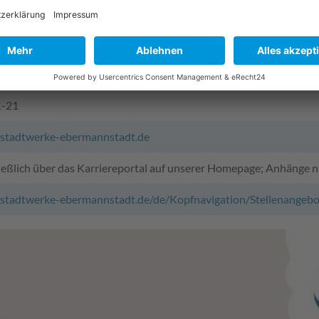
ellter für Bäderbetriebe
hnologe für Wasserversorgung
er für Betriebstechnik
ina Donaubauer
1-21
tadtwerke-ebermannstadt.de
ließlich über das Karriereportal auf unserer Homepage; Anhänge 
stadtwerke-ebermannstadt.de/de/Kopfnavigation/Stellenangebo