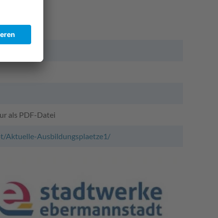
nur als PDF-Datei
t/Aktuelle-Ausbildungsplaetze1/