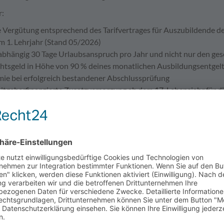
r:
e Vergütung entsprechend des Tarifvertrages für Auszubildende d
im 1. Lehrjahr (Stand 05/2026)
abhängig 30 Tage Urlaubsanspruch pro Jahr und nicht nur den ge
tsgeld in Höhe von 90 % deines monatlichen Ausbildungsentgel
mie bei erfolgreich bestandener Abschlussprüfung
eitgeberfinanzierte Zusatzversorgung ab dem 17. Lebensjahr für d
ncen auf die Übernahme in ein Arbeitsverhältnis nach der Ausbil
licke erhältst du auf unserem lndeed-Profil unter "Stadtwerke E
 bilden wir folgende Berufe aus (jeweils m/w/d)
aufmann
er für Betriebstechnik
hnologe für Wasserversorgung
ellter für Bäderbetriebe
hnupperpraktika für alle Ausbildungsberufe möglich; Anfragen hie
r 2027 bieten wir noch folgende Ausbildungsplätze (jeweils m/w/