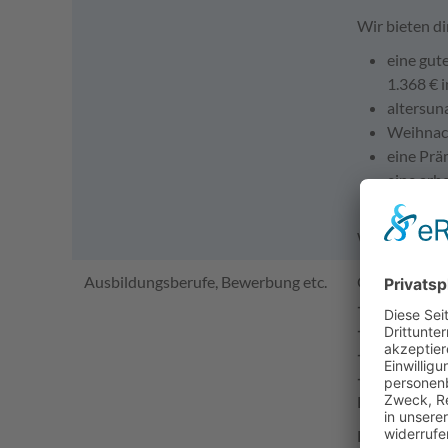
Wir bieten di
eine gut
1.368 € 
altersun
Weihnach
eine Prä
eine arb
gute Cha
Weitere Einb
Ausbildungsberufe, Bewerbung etc.
Grundsätzlich
- lndustriek
- Elektronik
- Umwelttec
- Fachangest
Einwöchige Sc
Für Septembe