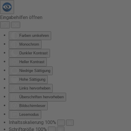
Zum Hauptinhalt springen
Eingabehilfen öffnen
Farben umkehren
Monochrom
Dunkler Kontrast
Heller Kontrast
Niedrige Sättigung
Hohe Sättigung
Links hervorheben
Überschriften hervorheben
Bildschirmleser
Lesemodus
Inhaltsskalierung
100
%
Schriftgröße
100
%