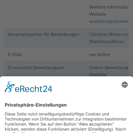
Weitere Informatione
Website
ausbildung.siemens.
Ansprechpartner für Bewerbungen
Christian Breun und
Wassilissa Struss
E-Mail
nur online
Erwünschte Bewerbungsart
Online-Bewerbung ü
Website
Wir benötigen Ihre Zustimmung,
um den YouTube Video-Service
zu laden!
Wir verwenden einen Service eines Drittanbieters,
um Videoinhalte einzubetten. Dieser Service kann