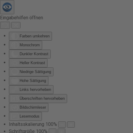
Zum Hauptinhalt springen
Eingabehilfen öffnen
Farben umkehren
Monochrom
Dunkler Kontrast
Heller Kontrast
Niedrige Sättigung
Hohe Sättigung
Links hervorheben
Überschriften hervorheben
Bildschirmleser
Lesemodus
Inhaltsskalierung
100
%
Schriftgröße
100
%