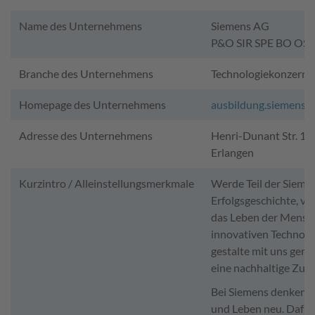
Name des Unternehmens
Siemens AG
P&O SIR SPE BO OS 
Branche des Unternehmens
Technologiekonzern
Homepage des Unternehmens
ausbildung.siemens.
Adresse des Unternehmens
Henri-Dunant Str. 1,
Erlangen
Kurzintro / Alleinstellungsmerkmale
Werde Teil der Sieme
Erfolgsgeschichte, ve
das Leben der Mensc
innovativen Technolo
gestalte mit uns gem
eine nachhaltige Zuku
Bei Siemens denken w
und Leben neu. Dafü