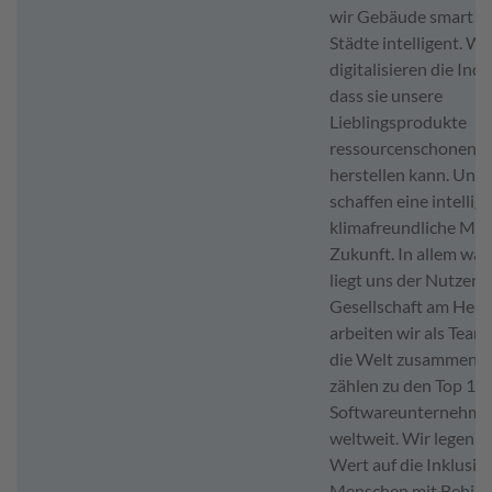
wir Gebäude smart u
Städte intelligent. Wi
digitalisieren die Indu
dass sie unsere
Lieblingsprodukte
ressourcenschonend
herstellen kann. Und 
schaffen eine intellig
klimafreundliche Mobi
Zukunft. In allem was 
liegt uns der Nutzen f
Gesellschaft am Herz
arbeiten wir als Tea
die Welt zusammen. 
zählen zu den Top 10
Softwareunternehme
weltweit. Wir legen 
Wert auf die Inklusio
Menschen mit Behind