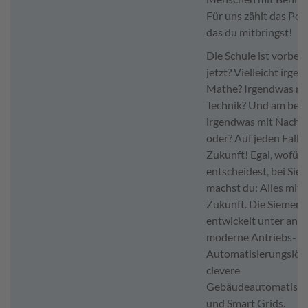
Für uns zählt das Pote
das du mitbringst!
Die Schule ist vorbei
jetzt? Vielleicht irge
Mathe? Irgendwas mi
Technik? Und am bes
irgendwas mit Nachhal
oder? Auf jeden Fall 
Zukunft! Egal, wofür 
entscheidest, bei Sie
machst du: Alles mit
Zukunft. Die Siemen
entwickelt unter and
moderne Antriebs- u
Automatisierungslös
clevere
Gebäudeautomatisie
und Smart Grids.