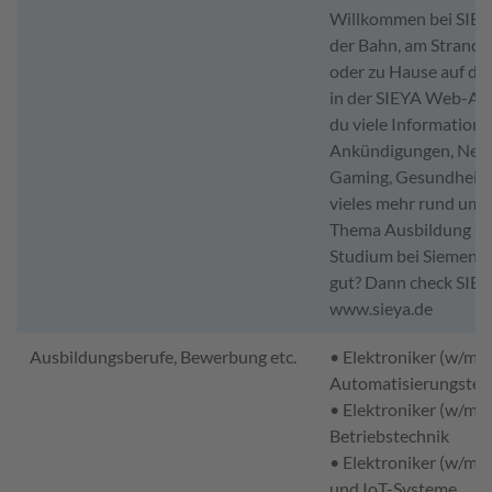
Willkommen bei SIEY
der Bahn, am Strand, 
oder zu Hause auf de
in der SIEYA Web-App
du viele Informatione
Ankündigungen, News
Gaming, Gesundheit 
vieles mehr rund um 
Thema Ausbildung un
Studium bei Siemens. 
gut? Dann check SIEY
www.sieya.de
Ausbildungsberufe, Bewerbung etc.
• Elektroniker (w/m/d
Automatisierungstec
• Elektroniker (w/m/d
Betriebstechnik
• Elektroniker (w/m/d)
und IoT-Systeme