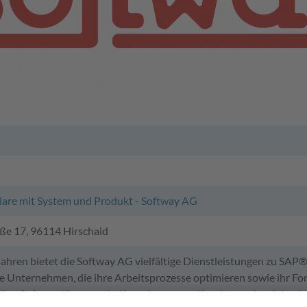
re mit System und Produkt - Softway AG
aße 17, 96114 Hirschaid
 Jahren bietet die Softway AG vielfältige Dienstleistungen zu SA
le Unternehmen, die ihre Arbeitsprozesse optimieren sowie ihr 
llen Softwarelösungen helfen wir unseren Kunden noch erfolgreich