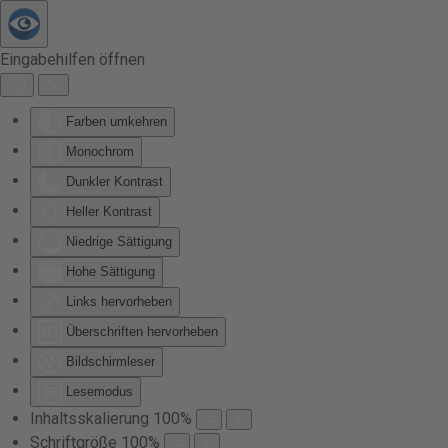
Zum Hauptinhalt springen
Eingabehilfen öffnen
Farben umkehren
Monochrom
Dunkler Kontrast
Heller Kontrast
Niedrige Sättigung
Hohe Sättigung
Links hervorheben
Überschriften hervorheben
Bildschirmleser
Lesemodus
Inhaltsskalierung
100
%
Schriftgröße
100
%