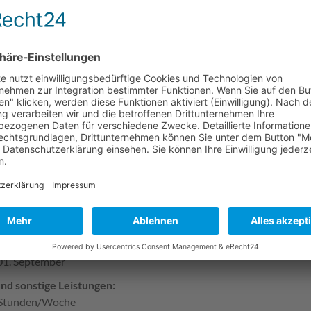
G zeichnet sich durch ihre familiäre Arbeitsatmosphäre aus. Flache
önliche Wohl unserer Mitarbeiterinnen und Mitarbeiter stehen im
nter anderem folgende Benefits an: Home Office, betriebliche Al
echte Bezahlung, kostenlose Getränke am Arbeitsplatz, kostenlose
iedschaft über Hansefit zu erhalten und vieles mehr...
önnen wir auch dich bald in unser Team aufnehmen!?
ns auf dich und deine Bewerbung!
berufe:
atiker/in (m/w/d) - Fachrichtung „Anwendungsentwicklung”
atiker/in (m/w/d) - Fachrichtung „Systemintegration”
frau (m/w/d) für Büromanagement - Fachrichtung „Verwaltung”
frau (m/w/d) für Büromanagement - Fachrichtung „Vertrieb”
beginn:
 01. September
und sonstige Leistungen:
0 Stunden/Woche