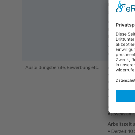
Die Softway A
und das pers
Wir bieten u
leistungsger
Fitness-Mitgl
Vielleicht k
Wir freuen u
Ausbildungsberufe, Bewerbung etc.
Ausbildungs
• Fachinform
• Fachinform
• Kaufmann/-
• Kaufmann/-
Ausbildungs
• jeweils am
Arbeitszeit 
• Derzeit 4