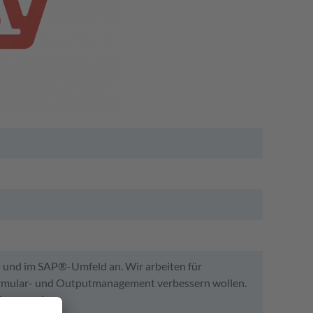
P® und im SAP®-Umfeld an. Wir arbeiten für
Formular- und Outputmanagement verbessern wollen.
er zu sein.