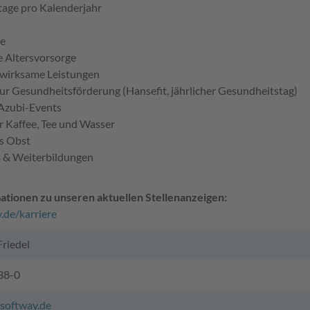
tage pro Kalenderjahr
ce
e Altersvorsorge
wirksame Leistungen
ur Gesundheitsförderung (Hansefit, jährlicher Gesundheitstag)
Azubi-Events
r Kaffee, Tee und Wasser
s Obst
 & Weiterbildungen
tionen zu unseren aktuellen Stellenanzeigen:
de/karriere
Friedel
38-0
oftway.de