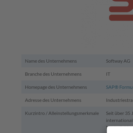
Name des Unternehmens
Softway AG
Branche des Unternehmens
IT
Homepage des Unternehmens
SAP® Formula
Adresse des Unternehmens
Industriestr
Kurzintro / Alleinstellungsmerkmale
Seit über 35
internationa
Mit individue