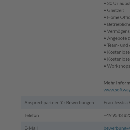
• 30 Urlaubs
• Gleitzeit
• Home Offi
• Betrieblich
• Vermögens
• Angebote z
• Team- und 
• Kostenlose
• Kostenlose
• Workshops
Mehr Informa
www.softway.
Ansprechpartner für Bewerbungen
Frau Jessica 
Telefon
+49 9543 82
E-Mail
bewerbung@s