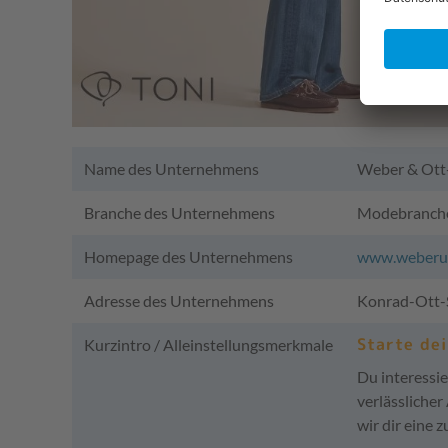
Name des Unternehmens
Weber & Ott
Branche des Unternehmens
Modebranch
Homepage des Unternehmens
www.weberu
Adresse des Unternehmens
Konrad-Ott-
Starte de
Kurzintro / Alleinstellungsmerkmale
Du interessie
verlässlicher
wir dir eine