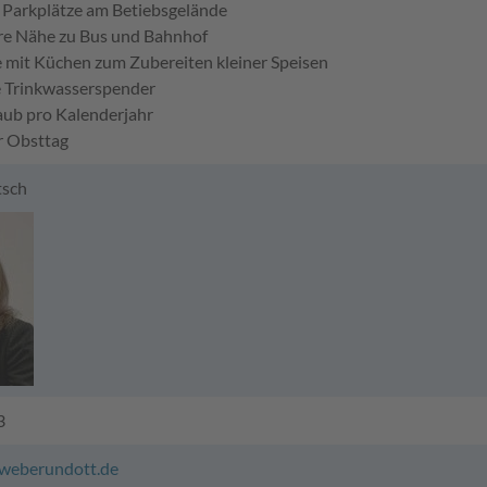
e Parkplätze am Betiebsgelände
re Nähe zu Bus und Bahnhof
e mit Küchen zum Zubereiten kleiner Speisen
e Trinkwasserspender
laub pro Kalenderjahr
r Obsttag
tsch
3
@weberundott.de