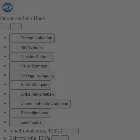
Zum Hauptinhalt springen
Eingabehilfen öffnen
Farben umkehren
Monochrom
Dunkler Kontrast
Heller Kontrast
Niedrige Sättigung
Hohe Sättigung
Links hervorheben
Überschriften hervorheben
Bildschirmleser
Lesemodus
Inhaltsskalierung
100
%
Schriftgröße
100
%