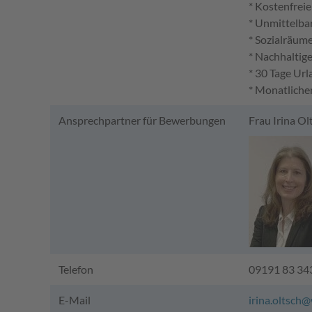
* Kostenfrei
* Unmittelba
* Sozialräum
* Nachhaltig
* 30 Tage Ur
* Monatliche
Ansprechpartner für Bewerbungen
Frau Irina Ol
Telefon
09191 83 34
E-Mail
irina.oltsch