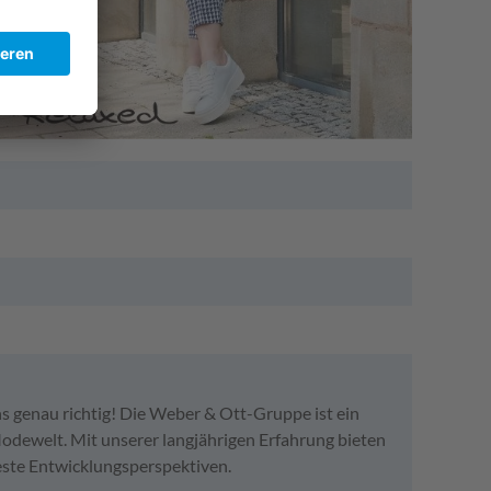
s genau richtig! Die Weber & Ott-Gruppe ist ein
Modewelt. Mit unserer langjährigen Erfahrung bieten
este Entwicklungsperspektiven.