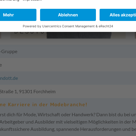
-Gruppe
e
ndott.de
Straße 1, 91301 Forchheim
ine Karriere in der Modebranche!
rst dich für Mode, Wirtschaft oder Handwerk? Dann bist du bei un
 Arbeitgeber und Ausbilder mit vielseitigen Möglichkeiten in der 
 zukunftssichere Ausbildung, spannende Herausforderungen und b