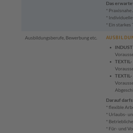
Das erwartet
* Praxisnah
* Individuel
* Ein starkes
AUSBILDU
Ausbildungsberufe, Bewerbung etc.
INDUST
Vorausse
TEXTIL
Vorausse
TEXTIL
Vorausse
Abgeschl
Darauf darfs
* flexible Arb
* Urlaubs- u
* Betrieblich
* Für- und V