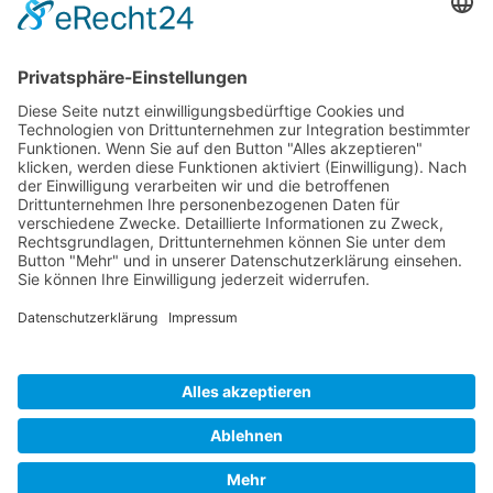
Auf unserer Homepa
finden sie ausführlich
Stellenanzeigen zu d
jeweiligen Ausbildun
Wir freuen uns über
Bewerbung.
Ansprechpartner für Bewerbungen
Brigitte Jachmann-He
Telefon
09126 296 247
E-Mail
jobs@minderleinsmue
Erwünschte Bewerbungsart
per E-Mail
Veranstalter und Organisator: Landkreis Forchheim |
Partner: Netzwerk SchuleWirtschaft Forchheim
Impressum
·
Datenschutz
·
Cookie-Einstellungen