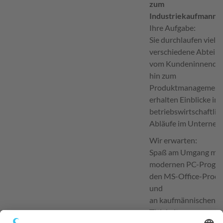
zum
Industriekaufmann/
Ihre Aufgabe:
Sie durchlaufen viele
verschiedene Abteil
vom Kundeninnendien
hin zum
Produktmanagement
erhalten Einblicke in a
betriebswirtschaftlic
Abläufe im Unterneh
Wir erwarten:
Spaß am Umgang mit
modernen PC-Progr
den MS-Office-Prod
und
an kaufmännischen
Tätigkeiten.