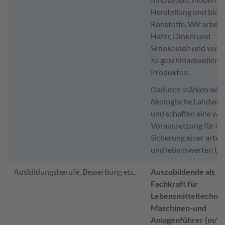
Herstellung und biol
Rohstoffe. Wir arbeit
Hafer, Dinkel und
Schokolade und vered
zu geschmackvollen
Produkten.
Dadurch stärken wir 
ökologische Landwirt
und schaffen eine wic
Voraussetzung für di
Sicherung einer arten
und lebenswerten Um
Ausbildungsberufe, Bewerbung etc.
Auszubildende als
Fachkraft für
Lebensmitteltechnik
Maschinen-und
Anlagenführer (m/w