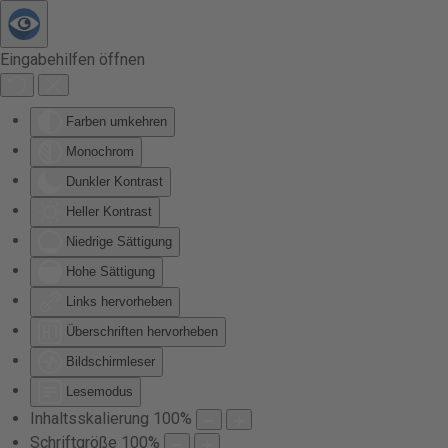
Zum Hauptinhalt springen
Eingabehilfen öffnen
Farben umkehren
Monochrom
Dunkler Kontrast
Heller Kontrast
Niedrige Sättigung
Hohe Sättigung
Links hervorheben
Überschriften hervorheben
Bildschirmleser
Lesemodus
Inhaltsskalierung
100
%
Schriftgröße
100
%